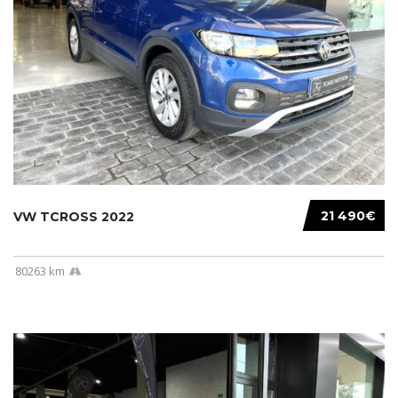
21 490€
VW TCROSS 2022
80263 km