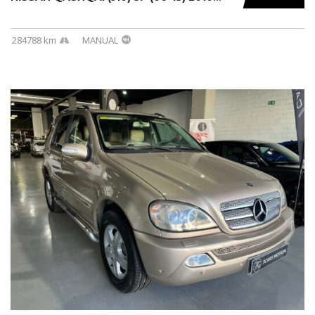
284788 km
MANUAL