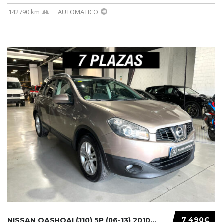
142790 km
AUTOMATICO
7 490€
NISSAN QASHQAI (J10) 5P (06-13) 2010...