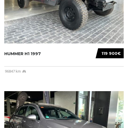
119 900€
HUMMER H1 1997
96847 km