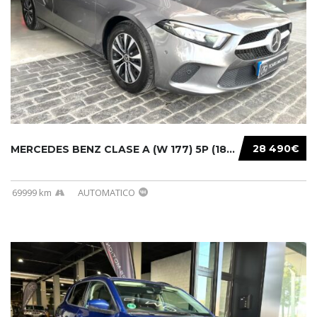
28 490€
MERCEDES BENZ CLASE A (W 177) 5P (18-) 2020....
69999 km
AUTOMATICO