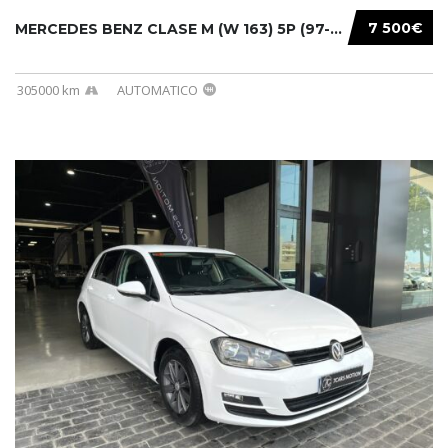
7 500€
MERCEDES BENZ CLASE M (W 163) 5P (97-05) 200...
305000 km
AUTOMATICO