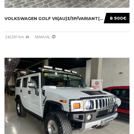
8 900€
VOLKSWAGEN GOLF VII(AU)3/5P/VARIANT(12-16 20...
242281 km
MANUAL