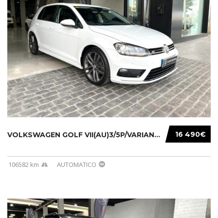
16 490€
VOLKSWAGEN GOLF VII(AU)3/5P/VARIANT(12-16 20...
106582 km
AUTOMATICO