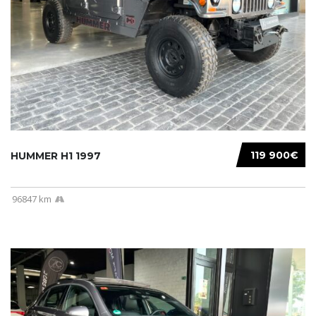
119 900€
HUMMER H1 1997
96847 km