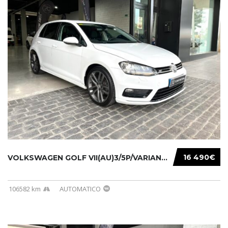
16 490€
VOLKSWAGEN GOLF VII(AU)3/5P/VARIANT(12-16 20...
106582 km
AUTOMATICO