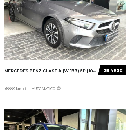
28 490€
MERCEDES BENZ CLASE A (W 177) 5P (18-) 2020....
69999 km
AUTOMATICO