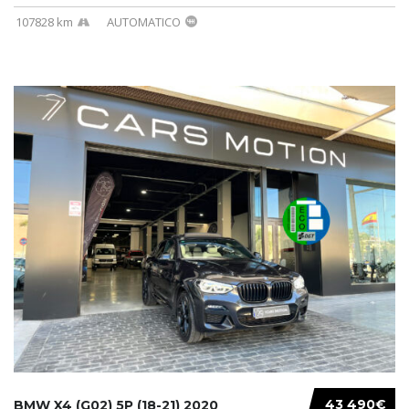
107828 km
AUTOMATICO
43 490€
BMW X4 (G02) 5P (18-21) 2020