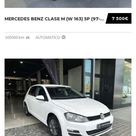
7 500€
MERCEDES BENZ CLASE M (W 163) 5P (97-05) 200...
305000 km
AUTOMATICO