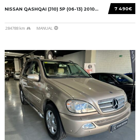
7 490€
NISSAN QASHQAI (J10) 5P (06-13) 2010...
284788 km
MANUAL