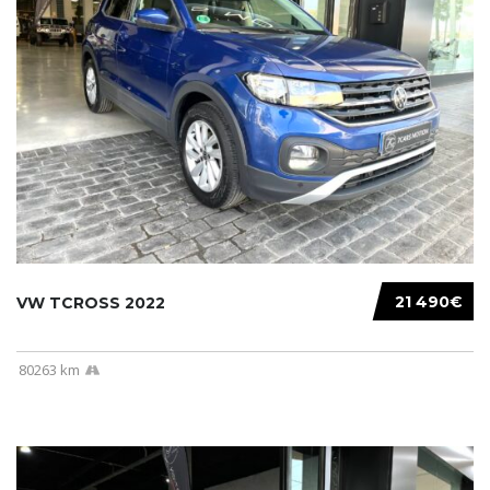
21 490€
VW TCROSS 2022
80263 km