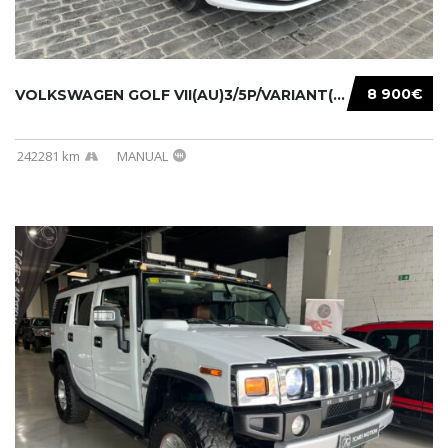
8 900€
VOLKSWAGEN GOLF VII(AU)3/5P/VARIANT(12-16 20...
242281 km
MANUAL