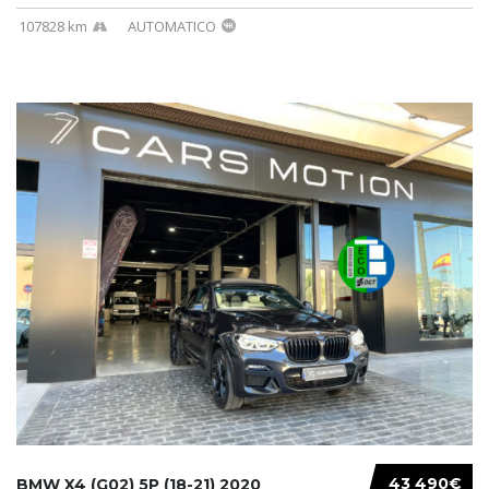
107828 km
AUTOMATICO
43 490€
BMW X4 (G02) 5P (18-21) 2020