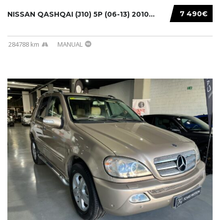
7 490€
NISSAN QASHQAI (J10) 5P (06-13) 2010...
284788 km
MANUAL