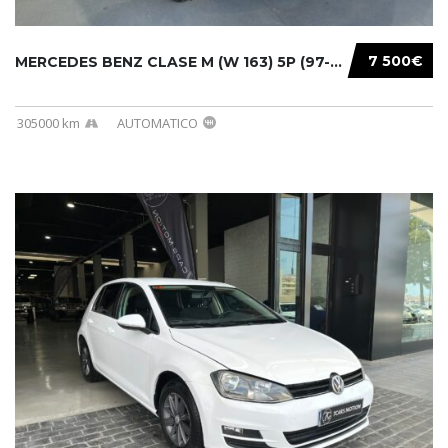
7 500€
MERCEDES BENZ CLASE M (W 163) 5P (97-05) 200...
305000 km
AUTOMATICO