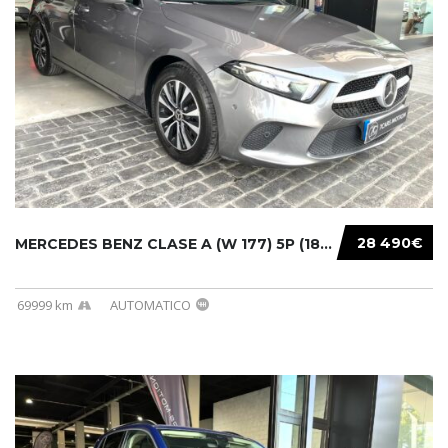
28 490€
MERCEDES BENZ CLASE A (W 177) 5P (18-) 2020....
69999 km
AUTOMATICO