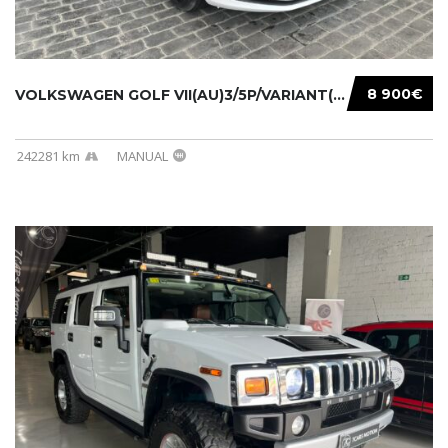
8 900€
VOLKSWAGEN GOLF VII(AU)3/5P/VARIANT(12-16 20...
242281 km
MANUAL