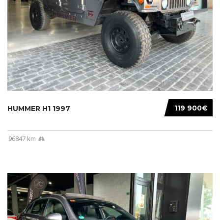
119 900€
HUMMER H1 1997
96847 km