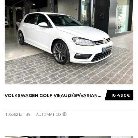
16 490€
VOLKSWAGEN GOLF VII(AU)3/5P/VARIANT(12-16 20...
106582 km
AUTOMATICO