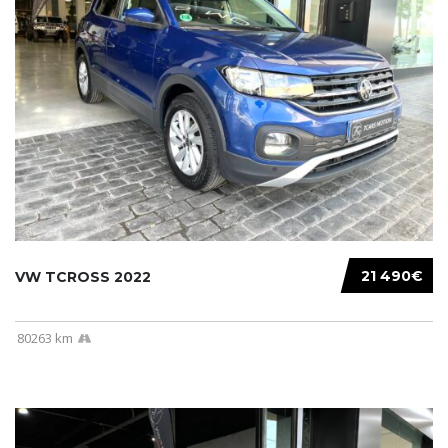
21 490€
VW TCROSS 2022
80263 km