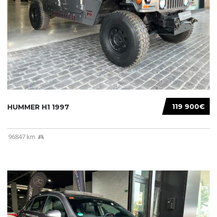
119 900€
HUMMER H1 1997
96847 km