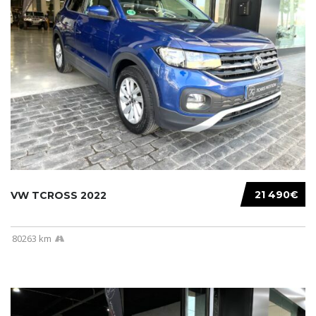
21 490€
VW TCROSS 2022
80263 km