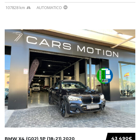
107828 km
AUTOMATICO
43 490€
BMW X4 (G02) 5P (18-21) 2020