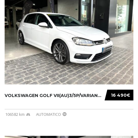
16 490€
VOLKSWAGEN GOLF VII(AU)3/5P/VARIANT(12-16 20...
106582 km
AUTOMATICO