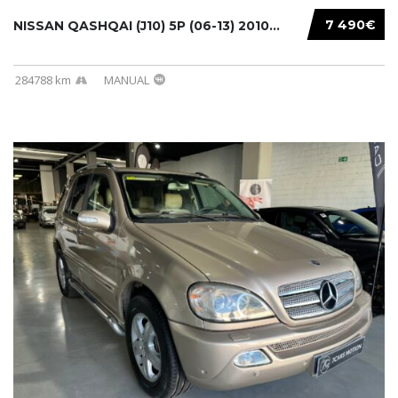
7 490€
NISSAN QASHQAI (J10) 5P (06-13) 2010...
284788 km
MANUAL