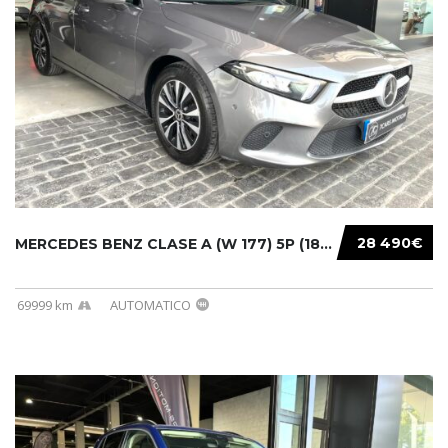
28 490€
MERCEDES BENZ CLASE A (W 177) 5P (18-) 2020....
69999 km
AUTOMATICO