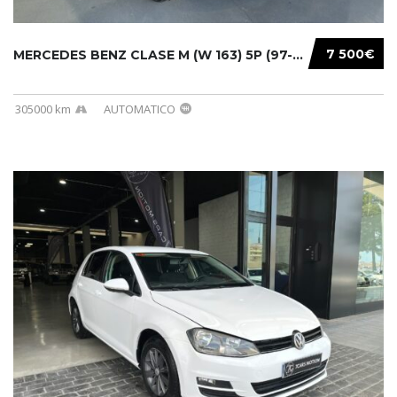
7 500€
MERCEDES BENZ CLASE M (W 163) 5P (97-05) 200...
305000 km
AUTOMATICO