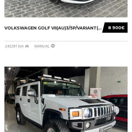
8 900€
VOLKSWAGEN GOLF VII(AU)3/5P/VARIANT(12-16 20...
242281 km
MANUAL