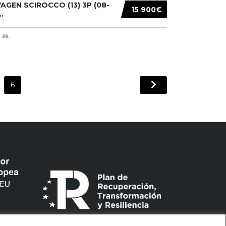
GEN SCIROCCO (13) 3P (08-
15 900€
.
6