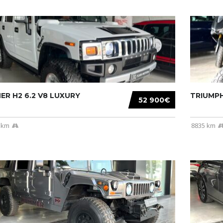
R H2 6.2 V8 LUXURY
TRIUMPH
52 900€
 km
8835 km