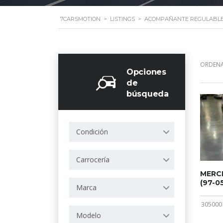
7CARSMOTION
>
LISTINGS
>
ACOMPAÑANTE REGULABLE
ORDENA
Opciones
de
búsqueda
Condición
Carrocería
MERCE
(97-05
Marca
305000
Modelo