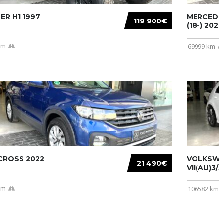
R H1 1997
MERCEDE
119 900€
(18-) 2020
km
69999 km
CROSS 2022
VOLKSW
21 490€
VII(AU)3
km
106582 km