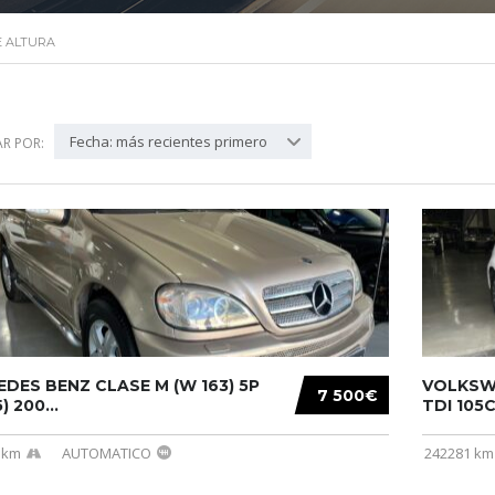
 ALTURA
Fecha: más recientes primero
R POR:
DES BENZ CLASE M (W 163) 5P
VOLKSWA
7 500€
) 200...
TDI 105C
 km
AUTOMATICO
242281 km