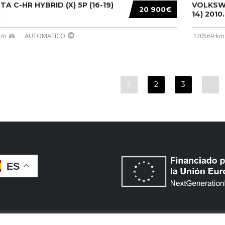
A C-HR HYBRID (X) 5P (16-19)
VOLKSWA
20 900€
.
14) 2010..
km
AUTOMATICO
120569 km
1
2
3
…
ES