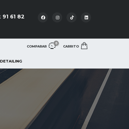
 91 61 82
0
COMPARAR
CARRITO
 DETAILING