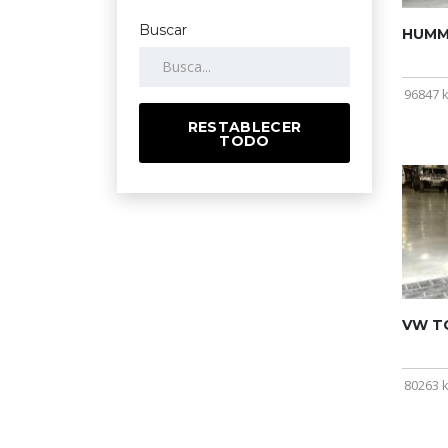
Buscar
HUMME
96847 
RESTABLECER
TODO
VW T
80263 