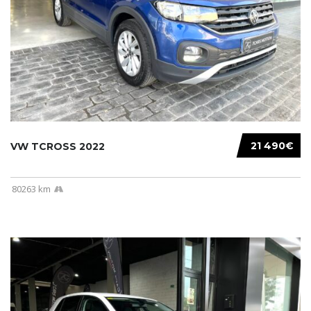
21 490€
VW TCROSS 2022
80263 km