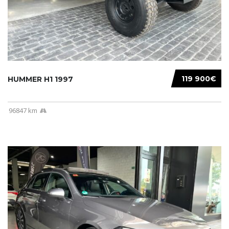
119 900€
HUMMER H1 1997
96847 km