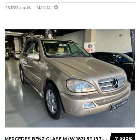
284788 km
MANUAL
7 500€
MERCEDES BENZ CLASE M (W 163) 5P (97-05) 200...