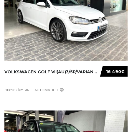
16 490€
VOLKSWAGEN GOLF VII(AU)3/5P/VARIANT(12-16 20...
106582 km
AUTOMATICO