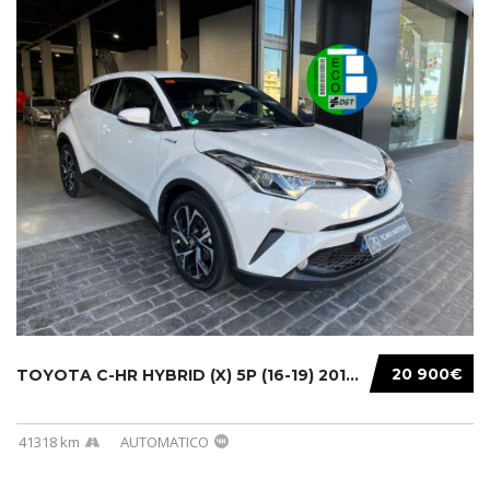
20 900€
TOYOTA C-HR HYBRID (X) 5P (16-19) 2019...
41318 km
AUTOMATICO