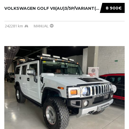
8 900€
VOLKSWAGEN GOLF VII(AU)3/5P/VARIANT(12-16 20...
242281 km
MANUAL