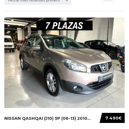
Fecha: más recientes primero
7 490€
NISSAN QASHQAI (J10) 5P (06-13) 2010...