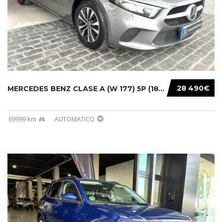
28 490€
MERCEDES BENZ CLASE A (W 177) 5P (18-) 2020....
69999 km
AUTOMATICO