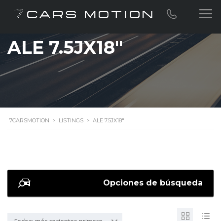
ALE 7.5JX18"
7CARSMOTION
>
LISTINGS
>
ALE 7.5JX18"
Opciones de búsqueda