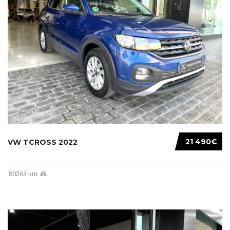
21 490€
VW TCROSS 2022
80263 km