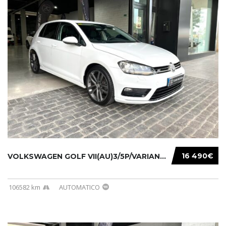
16 490€
VOLKSWAGEN GOLF VII(AU)3/5P/VARIANT(12-16 20...
106582 km
AUTOMATICO