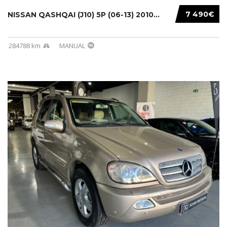
7 490€
NISSAN QASHQAI (J10) 5P (06-13) 2010...
284788 km
MANUAL