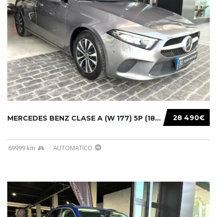
28 490€
MERCEDES BENZ CLASE A (W 177) 5P (18-) 2020....
69999 km
AUTOMATICO