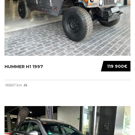
119 900€
HUMMER H1 1997
96847 km