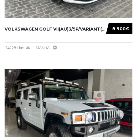
8 900€
VOLKSWAGEN GOLF VII(AU)3/5P/VARIANT(12-16 20...
242281 km
MANUAL