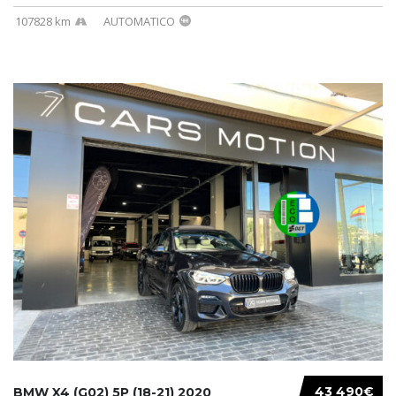
107828 km
AUTOMATICO
43 490€
BMW X4 (G02) 5P (18-21) 2020