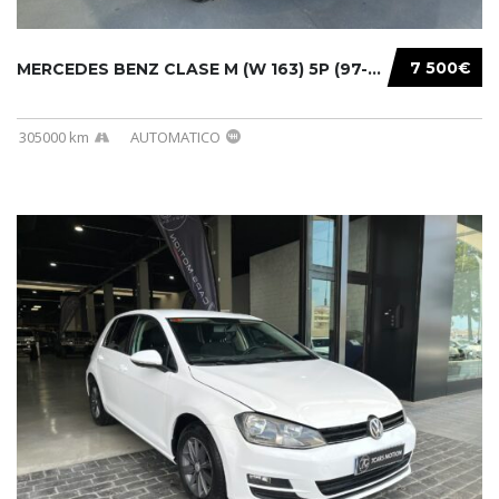
7 500€
MERCEDES BENZ CLASE M (W 163) 5P (97-05) 200...
305000 km
AUTOMATICO