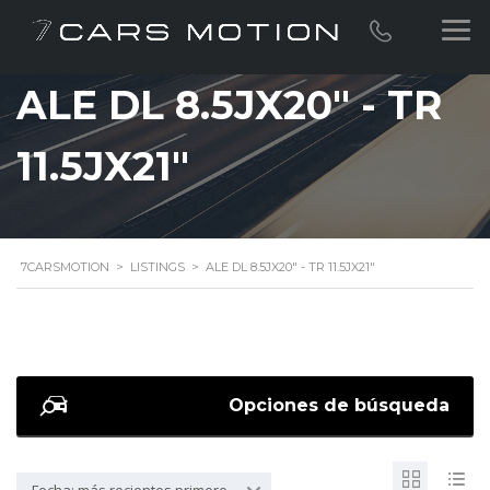
ALE DL 8.5JX20" - TR
11.5JX21"
7CARSMOTION
>
LISTINGS
>
ALE DL 8.5JX20" - TR 11.5JX21"
Opciones de búsqueda