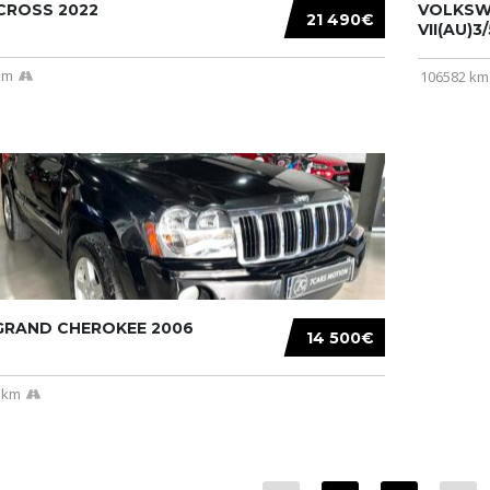
CROSS 2022
VOLKSW
21 490€
VII(AU)3
km
106582 km
 GRAND CHEROKEE 2006
14 500€
 km