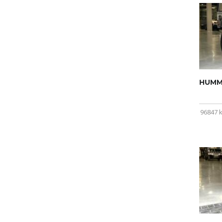
HUMME
96847 