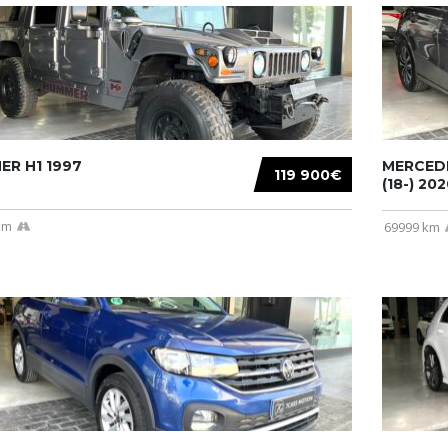
R H1 1997
MERCEDE
119 900€
(18-) 2020
km
69999 km