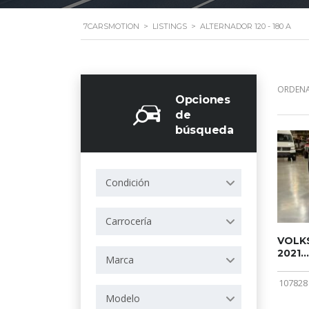
7CARSMOTION
>
LISTINGS
>
ALTERNADOR 120 - 180 A
ORDENA
Opciones
de
búsqueda
Condición
Carrocería
VOLKS
2021...
Marca
107828
Modelo