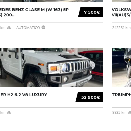
DES BENZ CLASE M (W 163) 5P
VOLKSW
7 500€
) 200...
VII(AU)3
 km
AUTOMATICO
242281 km
R H2 6.2 V8 LUXURY
TRIUMPH
52 900€
 km
8835 km