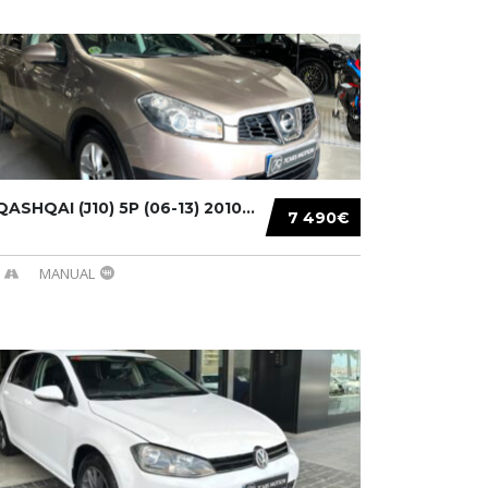
ASHQAI (J10) 5P (06-13) 2010...
7 490€
MANUAL