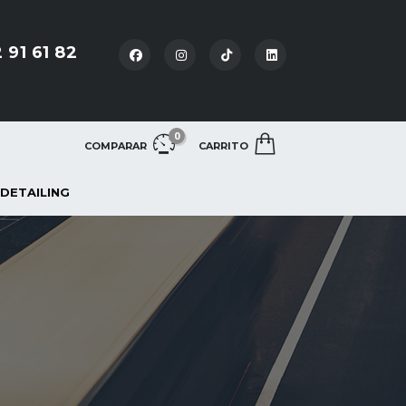
 91 61 82
0
COMPARAR
CARRITO
 DETAILING