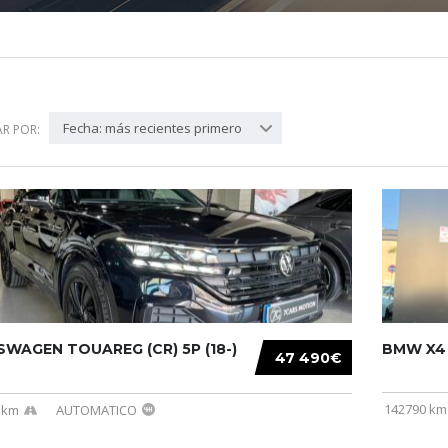
Fecha: más recientes primero
R POR:
WAGEN TOUAREG (CR) 5P (18-)
BMW X4 (
47 490€
142790 km
 km
AUTOMATICO