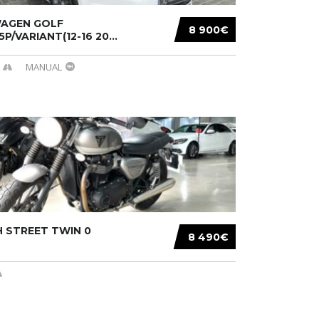
AGEN GOLF
8 900€
/5P/VARIANT(12-16 20...
MANUAL
 STREET TWIN 0
8 490€