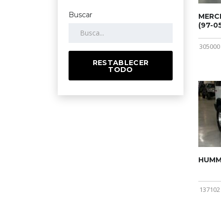
Buscar
MERCE
(97-05
305000
RESTABLECER
TODO
HUMME
137102