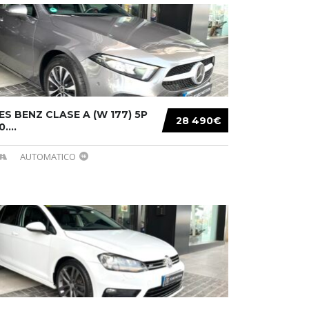
S BENZ CLASE A (W 177) 5P
28 490€
....
AUTOMATICO