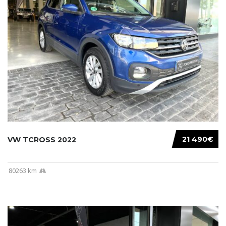
21 490€
VW TCROSS 2022
80263 km