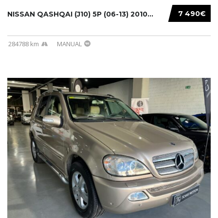
7 490€
NISSAN QASHQAI (J10) 5P (06-13) 2010...
284788 km
MANUAL