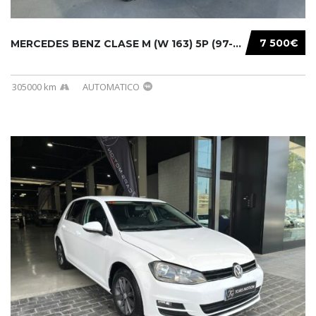
7 500€
MERCEDES BENZ CLASE M (W 163) 5P (97-05) 200...
305000 km
AUTOMATICO