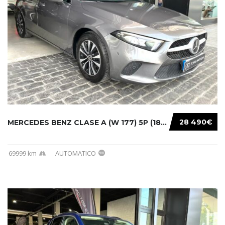
28 490€
MERCEDES BENZ CLASE A (W 177) 5P (18-) 2020....
69999 km
AUTOMATICO