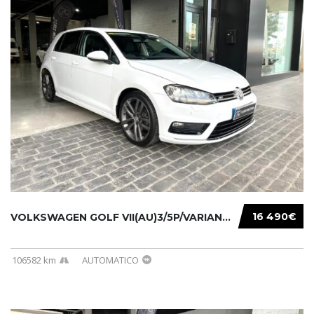
16 490€
VOLKSWAGEN GOLF VII(AU)3/5P/VARIANT(12-16 20...
106582 km
AUTOMATICO