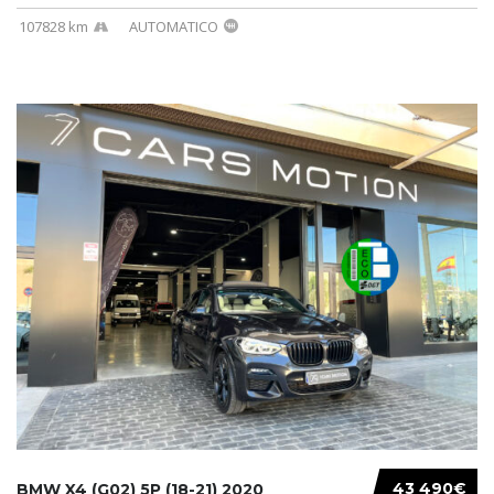
107828 km
AUTOMATICO
43 490€
BMW X4 (G02) 5P (18-21) 2020