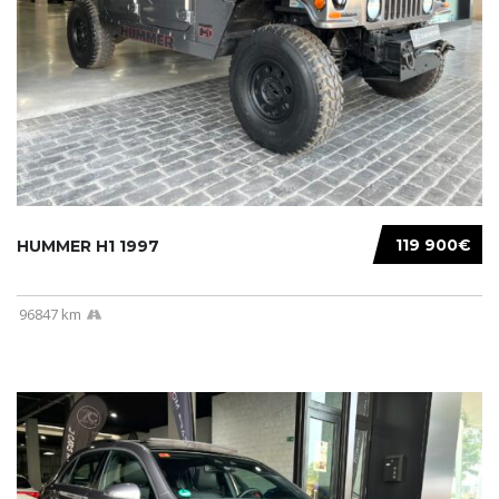
119 900€
HUMMER H1 1997
96847 km