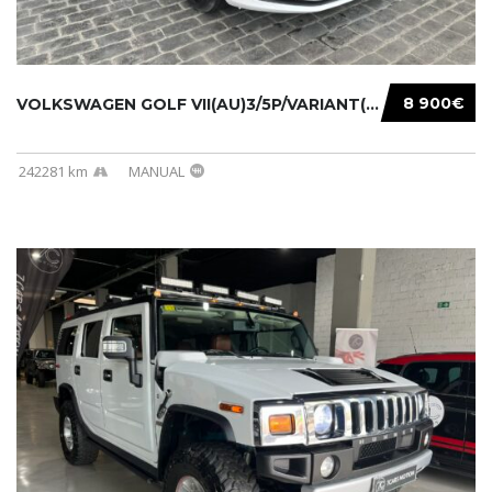
8 900€
VOLKSWAGEN GOLF VII(AU)3/5P/VARIANT(12-16 20...
242281 km
MANUAL