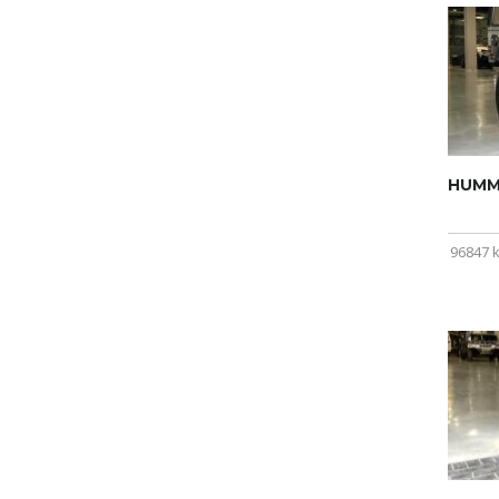
HUMME
96847 