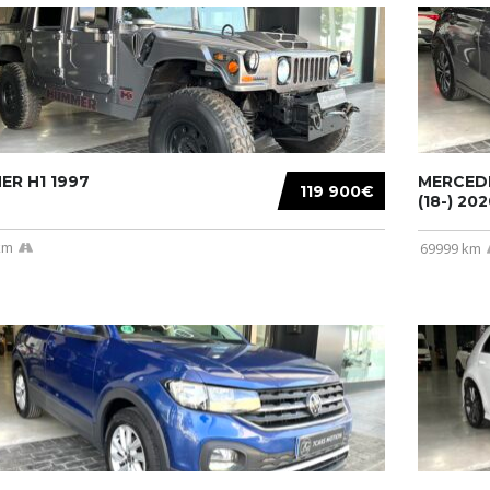
R H1 1997
MERCEDE
119 900€
(18-) 2020
km
69999 km