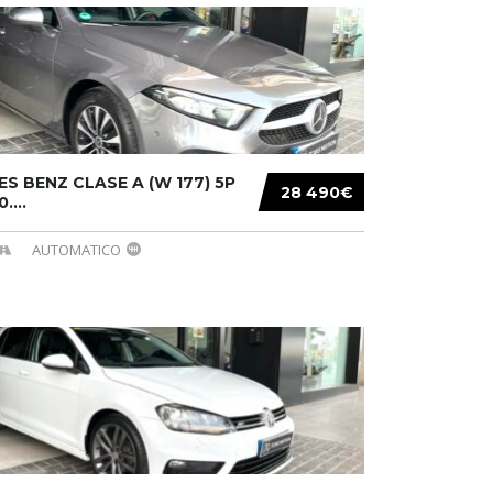
S BENZ CLASE A (W 177) 5P
28 490€
....
AUTOMATICO