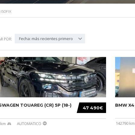
ISOFIX
Fecha: más recientes primero
R POR:
WAGEN TOUAREG (CR) 5P (18-)
BMW X4 (
47 490€
142790 km
 km
AUTOMATICO