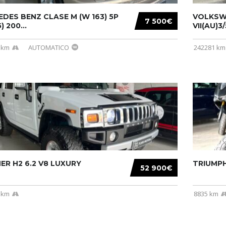
DES BENZ CLASE M (W 163) 5P
VOLKSW
7 500€
) 200...
VII(AU)3
 km
AUTOMATICO
242281 km
R H2 6.2 V8 LUXURY
TRIUMPH
52 900€
 km
8835 km