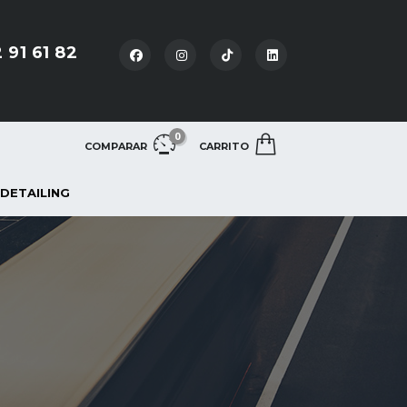
 91 61 82
0
COMPARAR
CARRITO
 DETAILING