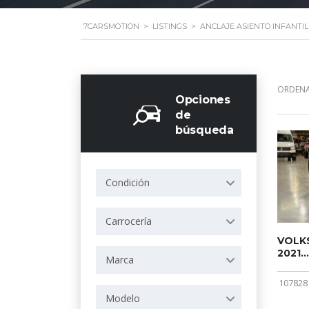
7CARSMOTION
>
LISTINGS
>
ANCLAJE ASIENTO INFANTIL 
ORDENA
Opciones
de
búsqueda
Condición
Carrocería
VOLKS
2021...
Marca
107828
Modelo