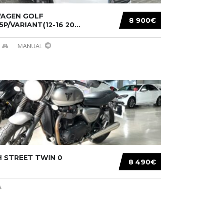
AGEN GOLF
8 900€
/5P/VARIANT(12-16 20...
MANUAL
 STREET TWIN 0
8 490€