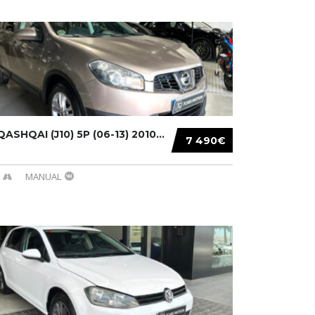
ASHQAI (J10) 5P (06-13) 2010...
7 490€
MANUAL