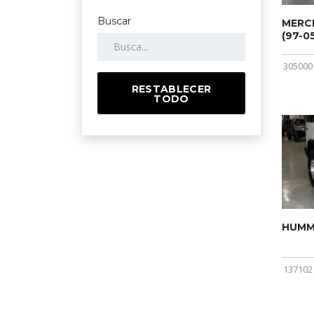
Buscar
MERCE
(97-05
305000
RESTABLECER
TODO
HUMME
137102