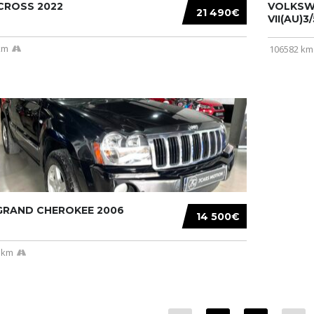
CROSS 2022
VOLKSW
21 490€
VII(AU)3
km
106582 km
 GRAND CHEROKEE 2006
14 500€
 km