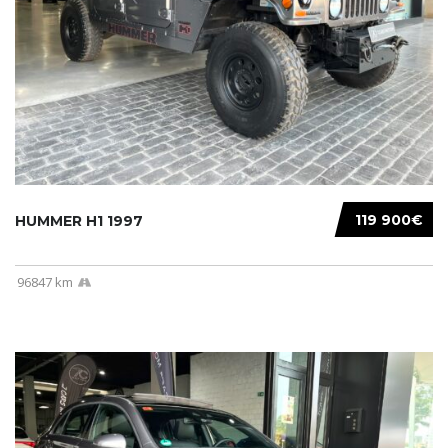
119 900€
HUMMER H1 1997
96847 km