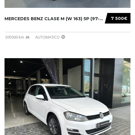
7 500€
MERCEDES BENZ CLASE M (W 163) 5P (97-05) 200...
305000 km
AUTOMATICO