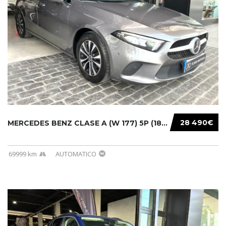
28 490€
MERCEDES BENZ CLASE A (W 177) 5P (18-) 2020....
69999 km
AUTOMATICO