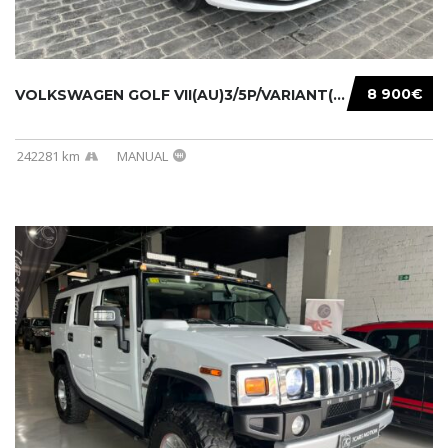
8 900€
VOLKSWAGEN GOLF VII(AU)3/5P/VARIANT(12-16 20...
242281 km
MANUAL