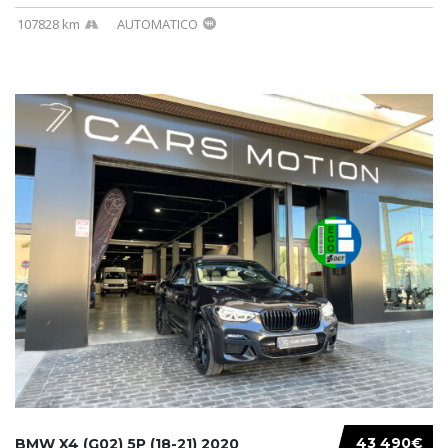
107828 km
AUTOMATICO
43 490€
BMW X4 (G02) 5P (18-21) 2020