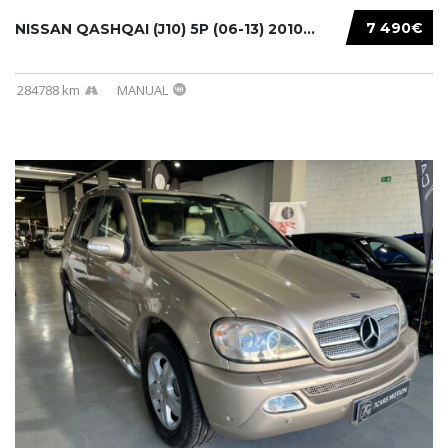
7 490€
NISSAN QASHQAI (J10) 5P (06-13) 2010...
284788 km
MANUAL