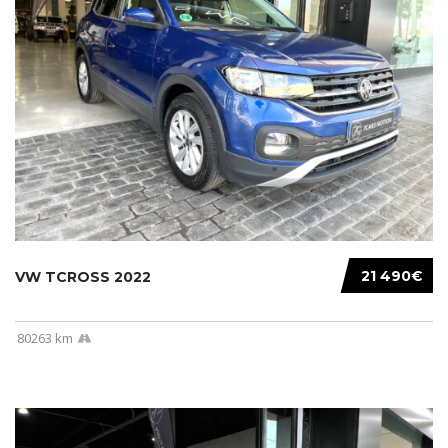
21 490€
VW TCROSS 2022
80263 km