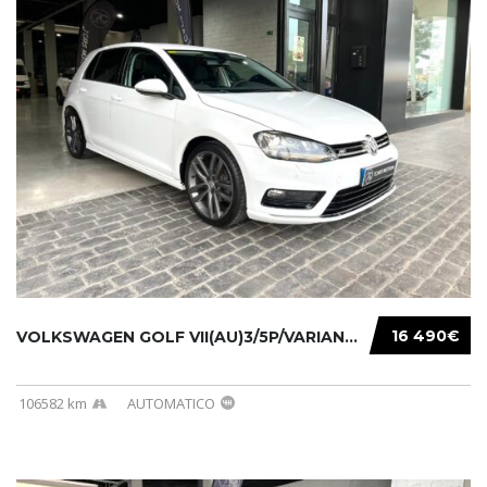
16 490€
VOLKSWAGEN GOLF VII(AU)3/5P/VARIANT(12-16 20...
106582 km
AUTOMATICO