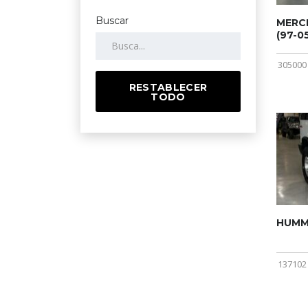
Buscar
MERCE
(97-05
305000
RESTABLECER
TODO
HUMME
137102