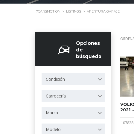
7CARSMOTION
>
LISTINGS
>
APERTURA GARAJE
ORDENA
Opciones
de
búsqueda
Condición
Carrocería
VOLKS
2021...
Marca
107828
Modelo