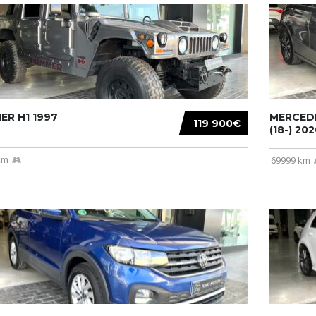
R H1 1997
MERCEDE
119 900€
(18-) 2020
km
69999 km