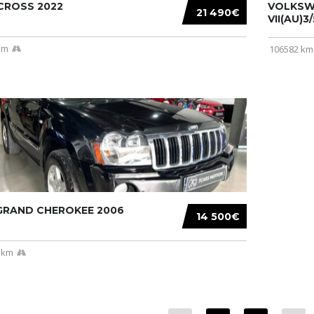
CROSS 2022
VOLKSW
21 490€
VII(AU)3
km
106582 km
 GRAND CHEROKEE 2006
14 500€
 km