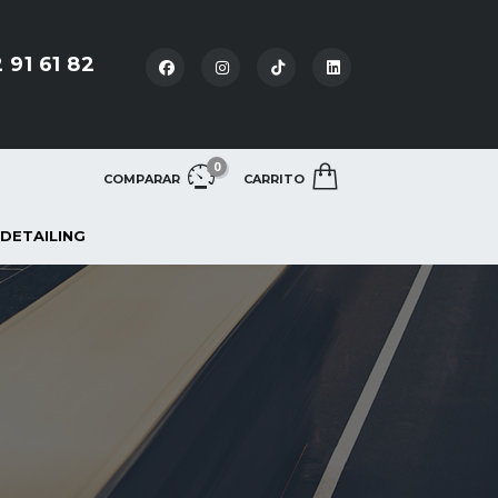
 91 61 82
0
COMPARAR
CARRITO
 DETAILING