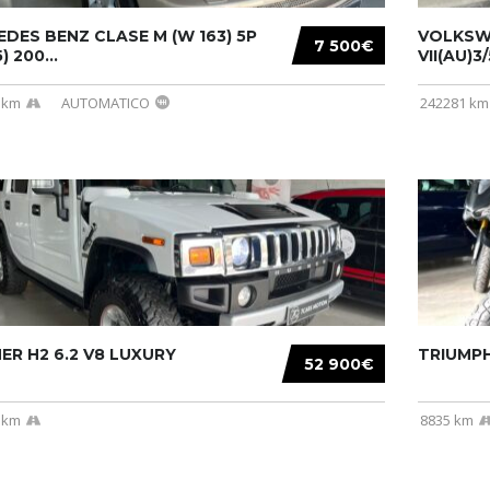
DES BENZ CLASE M (W 163) 5P
VOLKSW
7 500€
) 200...
VII(AU)3
 km
AUTOMATICO
242281 km
R H2 6.2 V8 LUXURY
TRIUMPH
52 900€
 km
8835 km