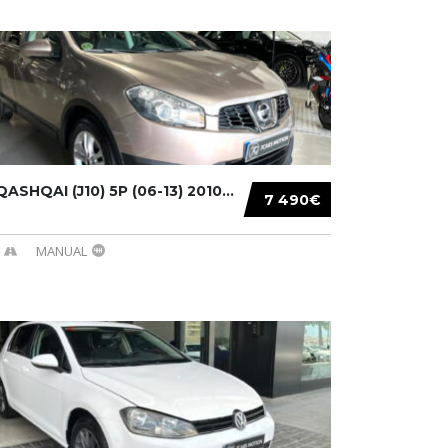
ASHQAI (J10) 5P (06-13) 2010...
7 490€
MANUAL