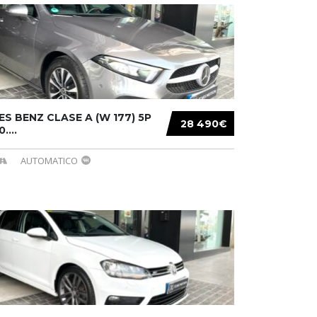
S BENZ CLASE A (W 177) 5P
28 490€
....
AUTOMATICO