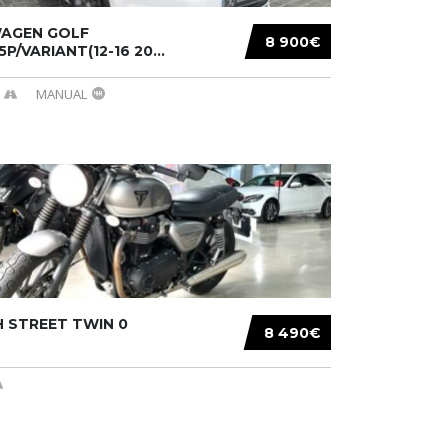
AGEN GOLF
8 900€
/5P/VARIANT(12-16 20...
MANUAL
 STREET TWIN 0
8 490€