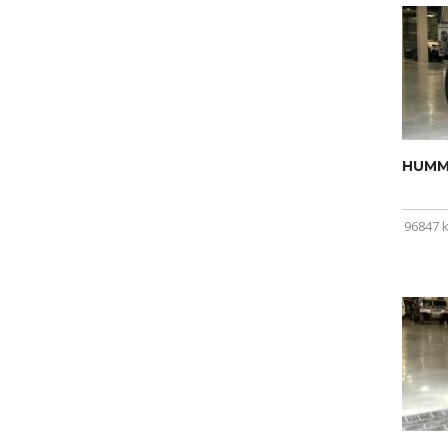
HUMME
96847 