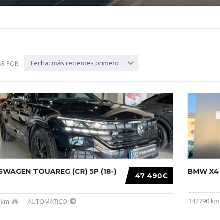
Fecha: más recientes primero
R POR:
WAGEN TOUAREG (CR) 5P (18-)
BMW X4 (
47 490€
142790 km
 km
AUTOMATICO