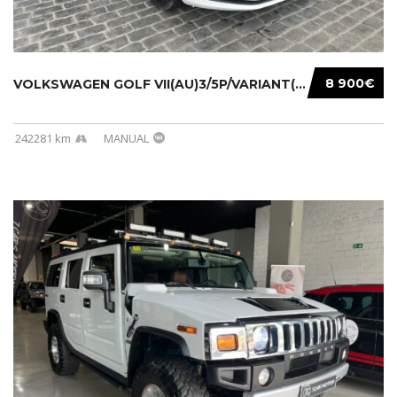
8 900€
VOLKSWAGEN GOLF VII(AU)3/5P/VARIANT(12-16 20...
242281 km
MANUAL