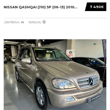
7 490€
NISSAN QASHQAI (J10) 5P (06-13) 2010...
284788 km
MANUAL