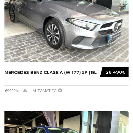
28 490€
MERCEDES BENZ CLASE A (W 177) 5P (18-) 2020....
69999 km
AUTOMATICO