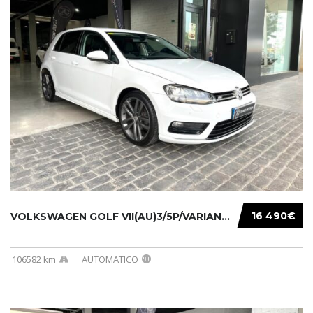
16 490€
VOLKSWAGEN GOLF VII(AU)3/5P/VARIANT(12-16 20...
106582 km
AUTOMATICO