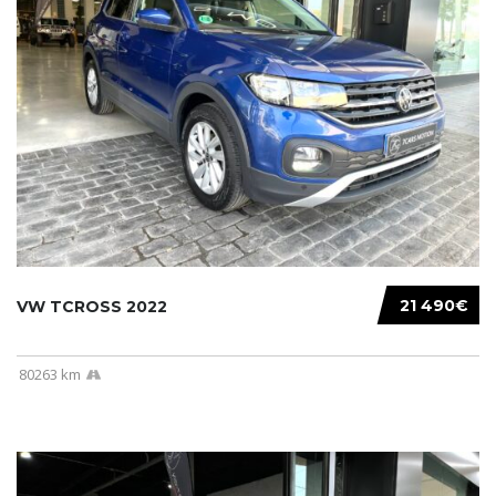
21 490€
VW TCROSS 2022
80263 km