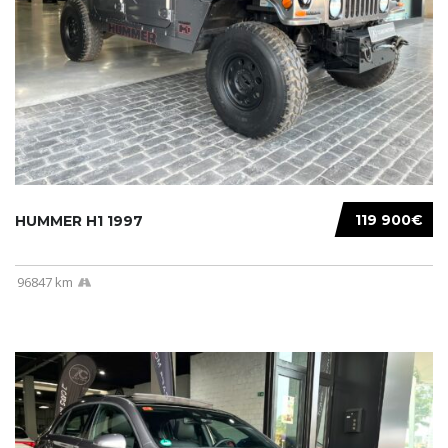
119 900€
HUMMER H1 1997
96847 km