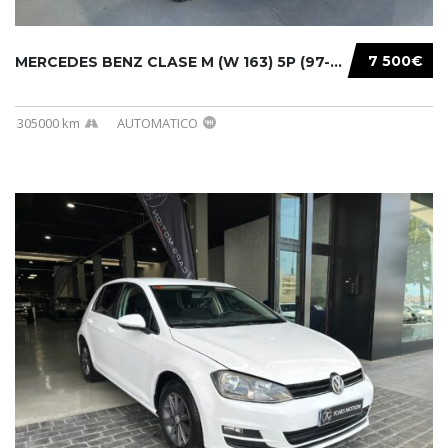
7 500€
MERCEDES BENZ CLASE M (W 163) 5P (97-05) 200...
305000 km
AUTOMATICO