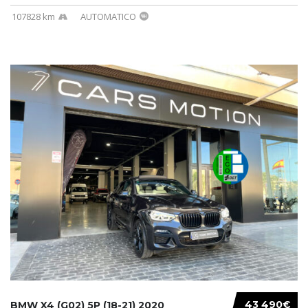
107828 km
AUTOMATICO
43 490€
BMW X4 (G02) 5P (18-21) 2020