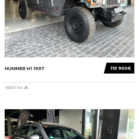
119 900€
HUMMER H1 1997
96847 km