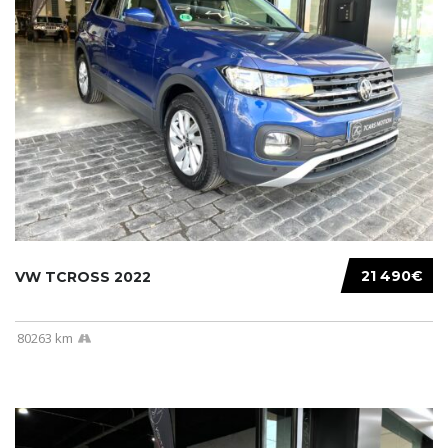
21 490€
VW TCROSS 2022
80263 km