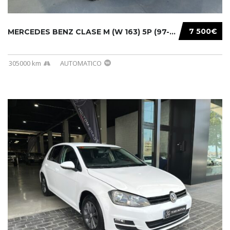
7 500€
MERCEDES BENZ CLASE M (W 163) 5P (97-05) 200...
305000 km
AUTOMATICO