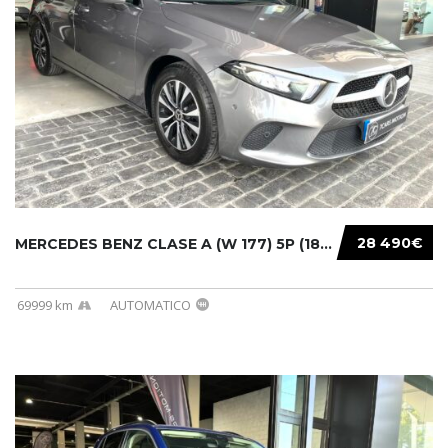
28 490€
MERCEDES BENZ CLASE A (W 177) 5P (18-) 2020....
69999 km
AUTOMATICO