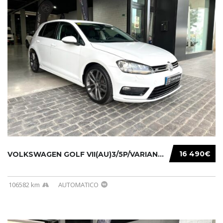
16 490€
VOLKSWAGEN GOLF VII(AU)3/5P/VARIANT(12-16 20...
106582 km
AUTOMATICO