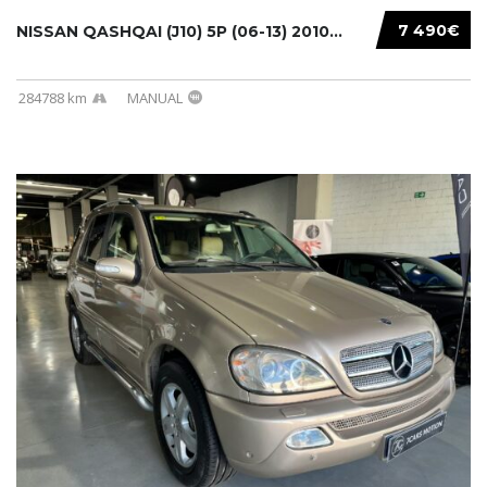
7 490€
NISSAN QASHQAI (J10) 5P (06-13) 2010...
284788 km
MANUAL