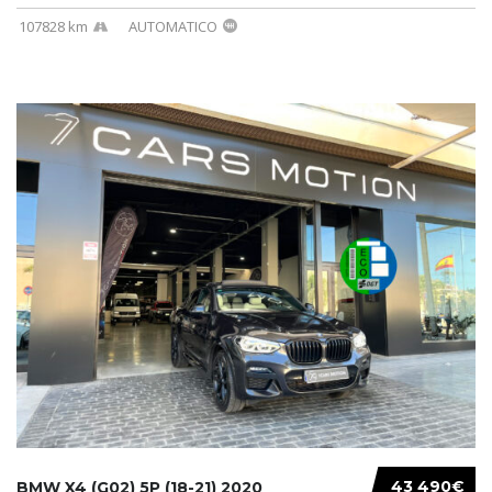
107828 km
AUTOMATICO
43 490€
BMW X4 (G02) 5P (18-21) 2020