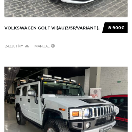
8 900€
VOLKSWAGEN GOLF VII(AU)3/5P/VARIANT(12-16 20...
242281 km
MANUAL