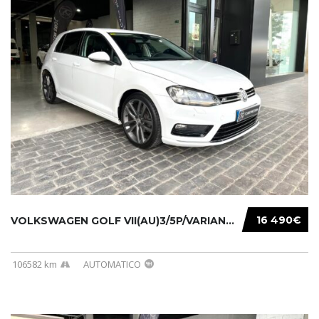
16 490€
VOLKSWAGEN GOLF VII(AU)3/5P/VARIANT(12-16 20...
106582 km
AUTOMATICO