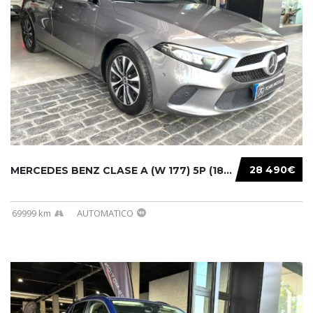
28 490€
MERCEDES BENZ CLASE A (W 177) 5P (18-) 2020....
69999 km
AUTOMATICO