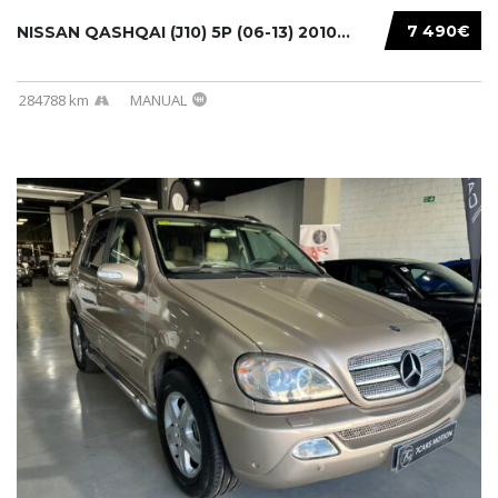
7 490€
NISSAN QASHQAI (J10) 5P (06-13) 2010...
284788 km
MANUAL