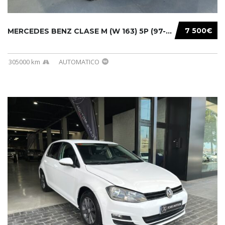
7 500€
MERCEDES BENZ CLASE M (W 163) 5P (97-05) 200...
305000 km
AUTOMATICO