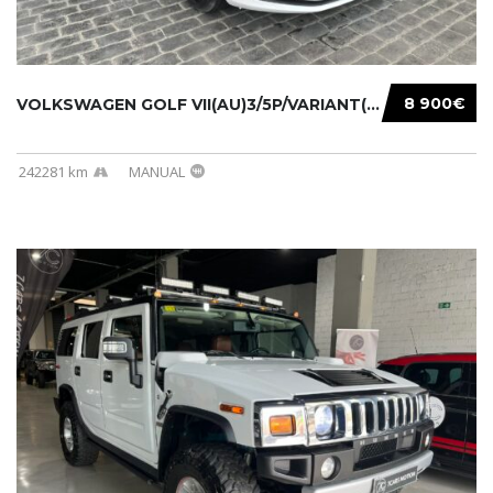
8 900€
VOLKSWAGEN GOLF VII(AU)3/5P/VARIANT(12-16 20...
242281 km
MANUAL