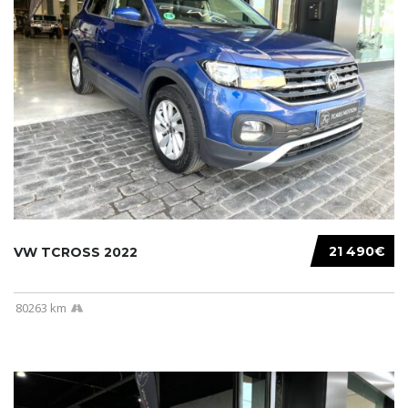
21 490€
VW TCROSS 2022
80263 km