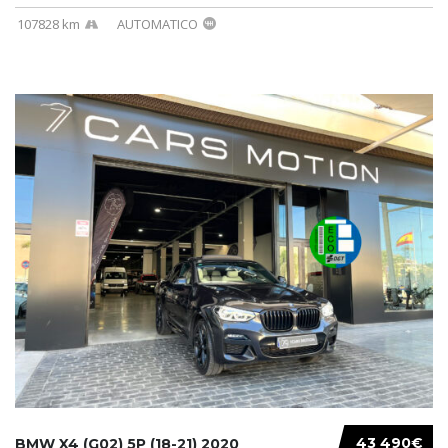
107828 km
AUTOMATICO
43 490€
BMW X4 (G02) 5P (18-21) 2020