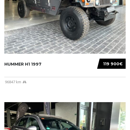
119 900€
HUMMER H1 1997
96847 km