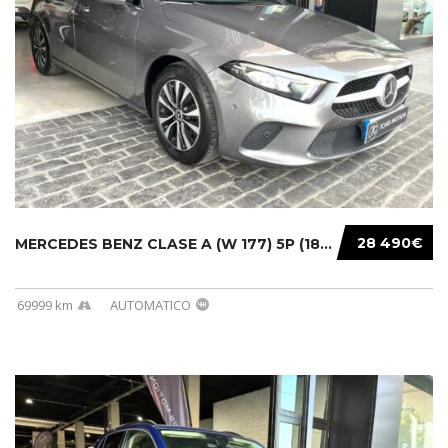
28 490€
MERCEDES BENZ CLASE A (W 177) 5P (18-) 2020....
69999 km
AUTOMATICO