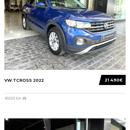
21 490€
VW TCROSS 2022
80263 km