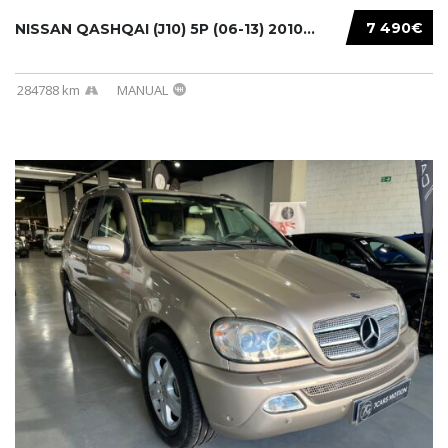
7 490€
NISSAN QASHQAI (J10) 5P (06-13) 2010...
284788 km
MANUAL