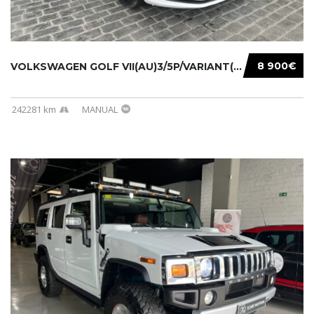
8 900€
VOLKSWAGEN GOLF VII(AU)3/5P/VARIANT(12-16 20...
242281 km
MANUAL