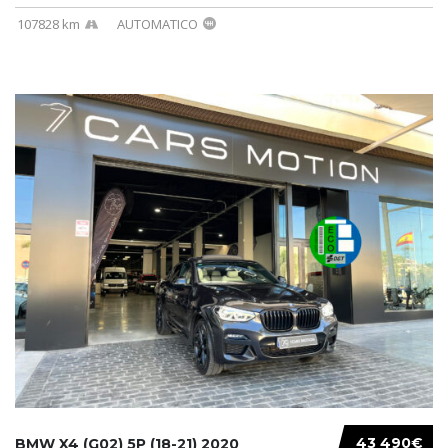
107828 km
AUTOMATICO
43 490€
BMW X4 (G02) 5P (18-21) 2020