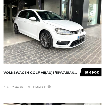
16 490€
VOLKSWAGEN GOLF VII(AU)3/5P/VARIANT(12-16 20...
106582 km
AUTOMATICO