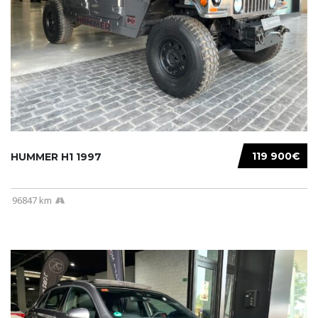
119 900€
HUMMER H1 1997
96847 km