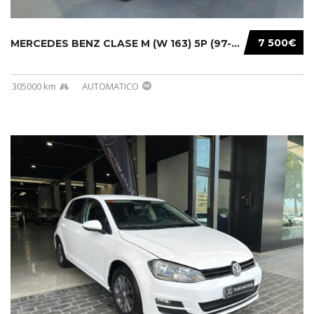
7 500€
MERCEDES BENZ CLASE M (W 163) 5P (97-05) 200...
305000 km
AUTOMATICO