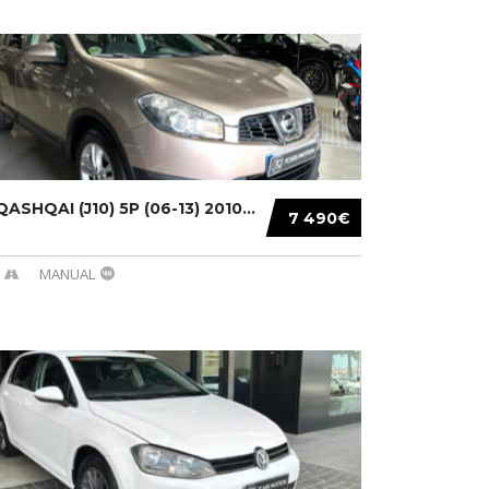
ASHQAI (J10) 5P (06-13) 2010...
7 490€
MANUAL