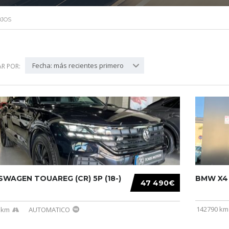
OJOS
Fecha: más recientes primero
R POR:
WAGEN TOUAREG (CR) 5P (18-)
BMW X4 (
47 490€
142790 km
 km
AUTOMATICO