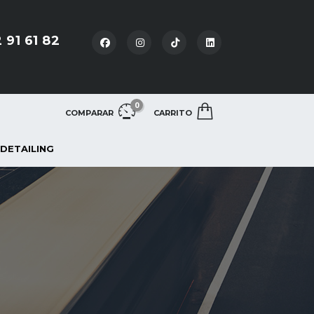
 91 61 82
0
COMPARAR
CARRITO
 DETAILING