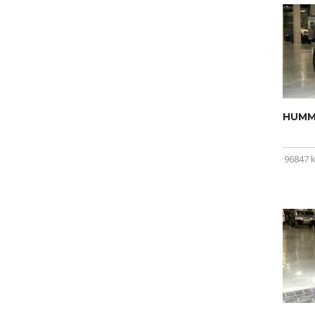
HUMME
96847 