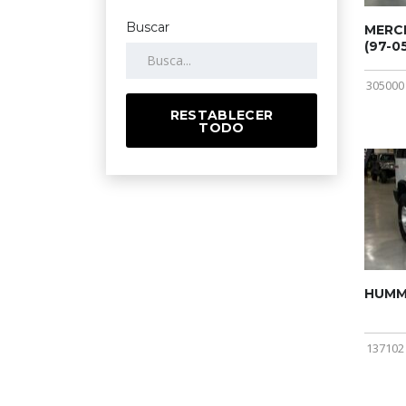
Buscar
MERCE
(97-05
305000
RESTABLECER
TODO
HUMME
137102