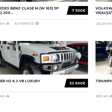
DES BENZ CLASE M (W 163) 5P
VOLKSW
7 500€
) 200...
VII(AU)3
 km
AUTOMATICO
242281 km
R H2 6.2 V8 LUXURY
TRIUMPH
52 900€
 km
8835 km