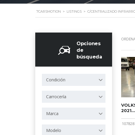
7CARSMOTION
>
LISTINGS
>
C/CENTRALIZADO INFRARR
ORDENA
Opciones
de
búsqueda
Condición
Carrocería
VOLKS
2021...
Marca
107828
Modelo