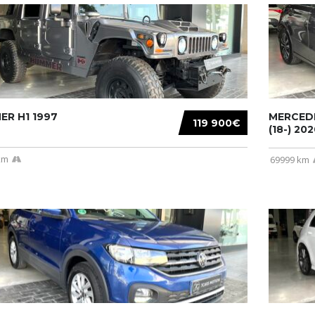
R H1 1997
MERCEDE
119 900€
(18-) 2020
km
69999 km