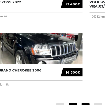
CROSS 2022
VOLKSW
21 490€
VII(AU)3
km
106582 km
 GRAND CHEROKEE 2006
14 500€
 km