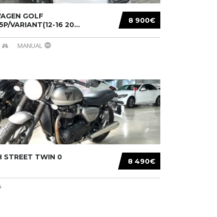
AGEN GOLF
8 900€
/5P/VARIANT(12-16 20...
MANUAL
 STREET TWIN 0
8 490€