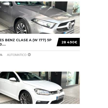
S BENZ CLASE A (W 177) 5P
28 490€
....
AUTOMATICO