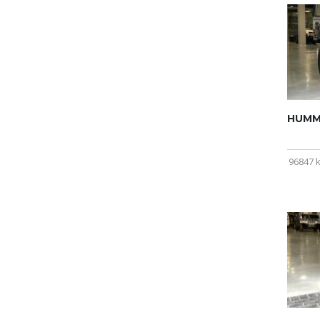
HUMME
96847 