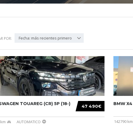
Fecha: más recientes primero
R POR:
WAGEN TOUAREG (CR) 5P (18-)
BMW X4 (
47 490€
142790 km
 km
AUTOMATICO