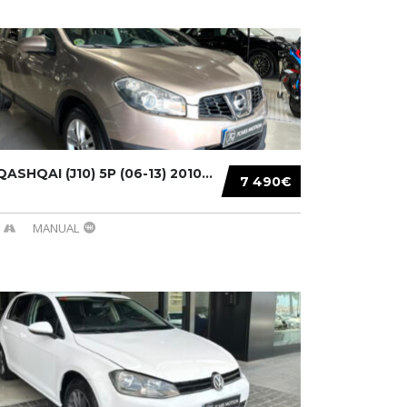
ASHQAI (J10) 5P (06-13) 2010...
7 490€
MANUAL