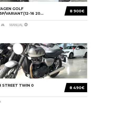
AGEN GOLF
8 900€
/5P/VARIANT(12-16 20...
MANUAL
 STREET TWIN 0
8 490€