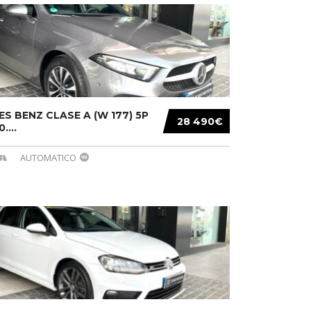
S BENZ CLASE A (W 177) 5P
28 490€
....
AUTOMATICO