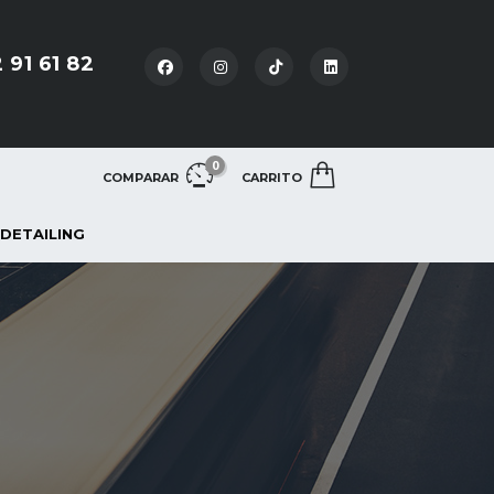
 91 61 82
0
COMPARAR
CARRITO
 DETAILING