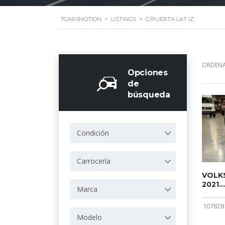
7CARSMOTION
>
LISTINGS
>
C/PUERTA LAT IZ
ORDENA
Opciones
de
búsqueda
Condición
Carrocería
VOLKS
2021...
Marca
107828
Modelo