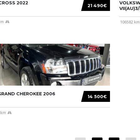
CROSS 2022
VOLKSW
21 490€
VII(AU)3
km
106582 km
 GRAND CHEROKEE 2006
14 500€
 km