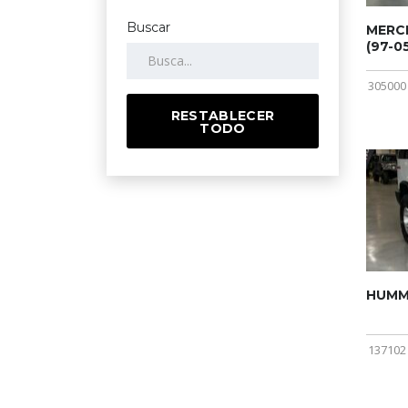
Buscar
MERCE
(97-05
305000
RESTABLECER
TODO
HUMME
137102