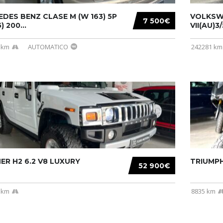
DES BENZ CLASE M (W 163) 5P
VOLKSW
7 500€
) 200...
VII(AU)3
 km
AUTOMATICO
242281 km
R H2 6.2 V8 LUXURY
TRIUMPH
52 900€
 km
8835 km