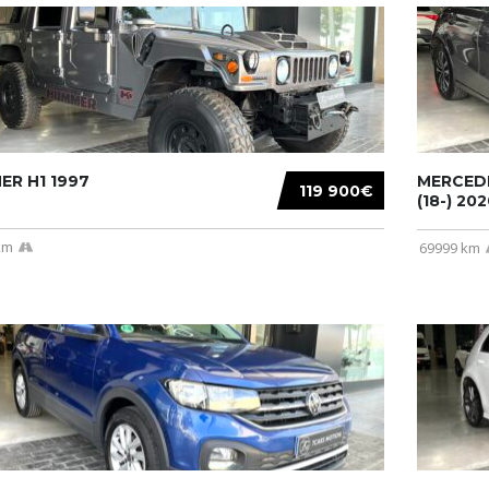
R H1 1997
MERCEDE
119 900€
(18-) 2020
km
69999 km