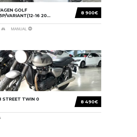
AGEN GOLF
8 900€
/5P/VARIANT(12-16 20...
MANUAL
 STREET TWIN 0
8 490€