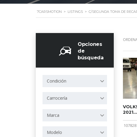
7CARSMOTION
>
LISTINGS
>
C/SEGUNDA TOMA DE RECA
ORDENA
Opciones
de
búsqueda
Condición
Carrocería
VOLKS
2021...
Marca
107828
Modelo