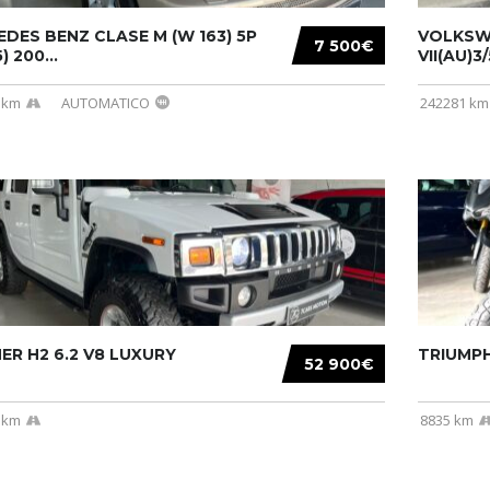
DES BENZ CLASE M (W 163) 5P
VOLKSW
7 500€
) 200...
VII(AU)3
 km
AUTOMATICO
242281 km
R H2 6.2 V8 LUXURY
TRIUMPH
52 900€
 km
8835 km