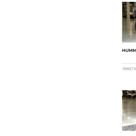
HUMME
96847 