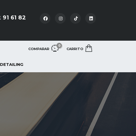
 91 61 82
0
COMPARAR
CARRITO
 DETAILING