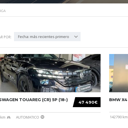
RGA
Fecha: más recientes primero
R POR:
WAGEN TOUAREG (CR) 5P (18-)
BMW X4 (
47 490€
142790 km
 km
AUTOMATICO