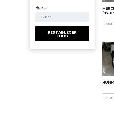
Buscar
MERCE
(97-05
305000
RESTABLECER
TODO
HUMME
137102