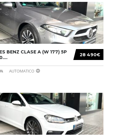
S BENZ CLASE A (W 177) 5P
28 490€
....
AUTOMATICO