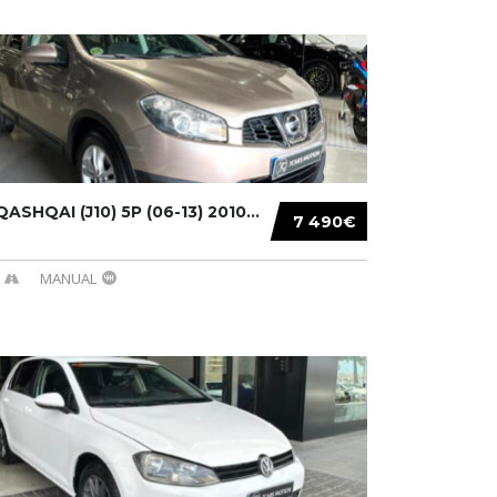
ASHQAI (J10) 5P (06-13) 2010...
7 490€
MANUAL