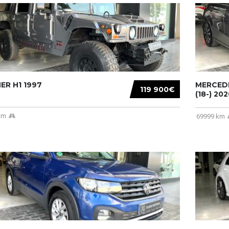
R H1 1997
MERCEDE
119 900€
(18-) 2020
km
69999 km