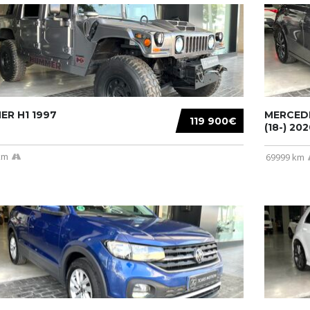
R H1 1997
MERCEDE
119 900€
(18-) 2020
km
69999 km