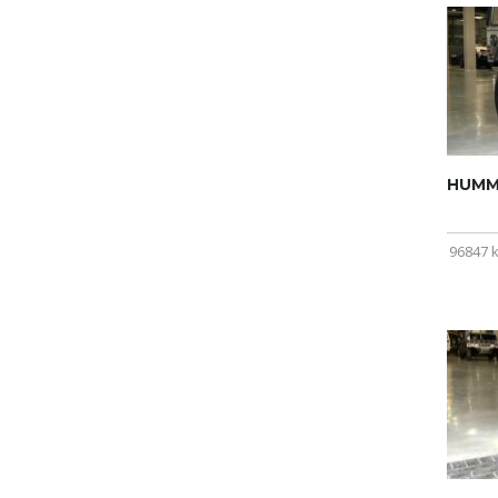
HUMME
96847 