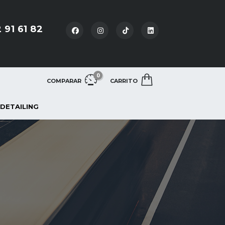
 91 61 82
0
COMPARAR
CARRITO
 DETAILING