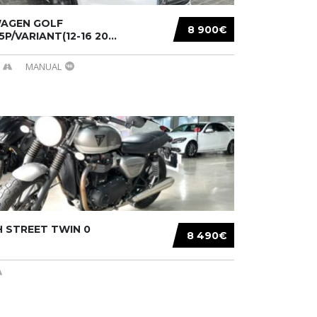
AGEN GOLF
8 900€
/5P/VARIANT(12-16 20...
MANUAL
 STREET TWIN 0
8 490€