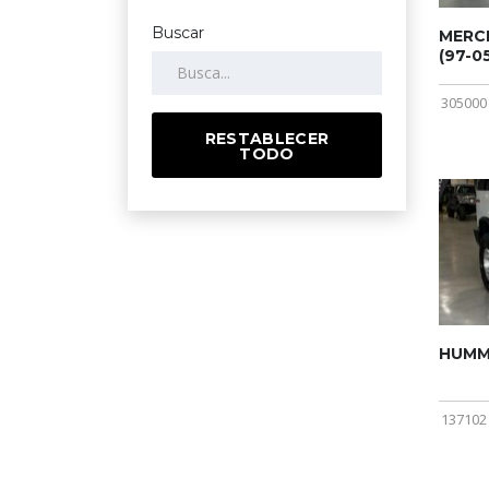
Buscar
MERCE
(97-05
305000
RESTABLECER
TODO
HUMME
137102