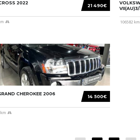
CROSS 2022
VOLKSW
21 490€
VII(AU)3
km
106582 km
 GRAND CHEROKEE 2006
14 500€
 km