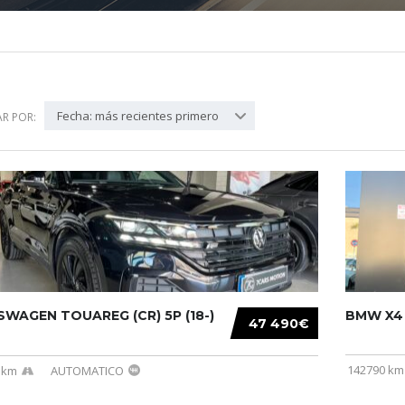
Fecha: más recientes primero
R POR:
WAGEN TOUAREG (CR) 5P (18-)
BMW X4 (
47 490€
142790 km
 km
AUTOMATICO