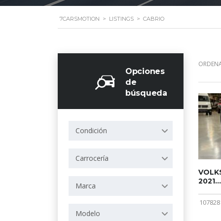
7CARSMOTION
>
LISTINGS
>
CABRIO
ORDENA
Opciones
de
búsqueda
Condición
Carrocería
VOLKS
2021...
Marca
107828
Modelo