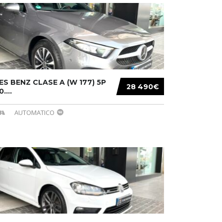
S BENZ CLASE A (W 177) 5P
28 490€
....
AUTOMATICO