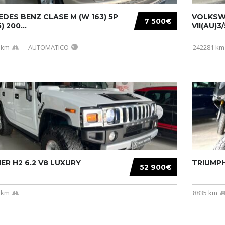
DES BENZ CLASE M (W 163) 5P
VOLKSW
7 500€
) 200...
VII(AU)3
 km
AUTOMATICO
242281 km
R H2 6.2 V8 LUXURY
TRIUMPH
52 900€
 km
8835 km