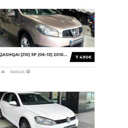
ASHQAI (J10) 5P (06-13) 2010...
7 490€
MANUAL