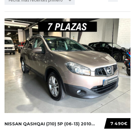
Fecha: más recientes primero
7 490€
NISSAN QASHQAI (J10) 5P (06-13) 2010...