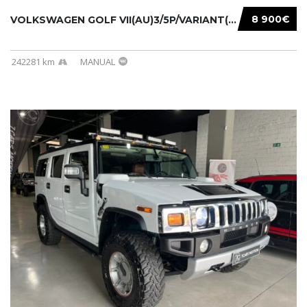
8 900€
VOLKSWAGEN GOLF VII(AU)3/5P/VARIANT(12-16 20...
242281 km
MANUAL