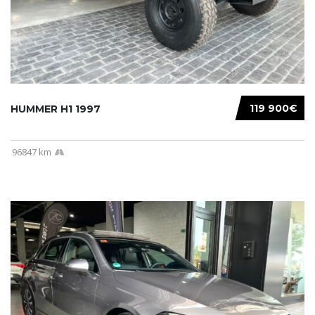
119 900€
HUMMER H1 1997
96847 km