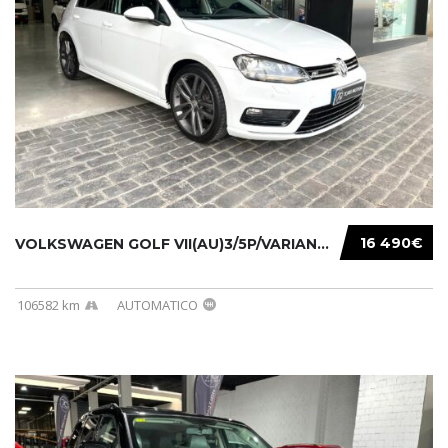
16 490€
VOLKSWAGEN GOLF VII(AU)3/5P/VARIANT(12-16 20...
106582 km
AUTOMATICO