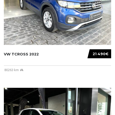
21 490€
VW TCROSS 2022
80263 km