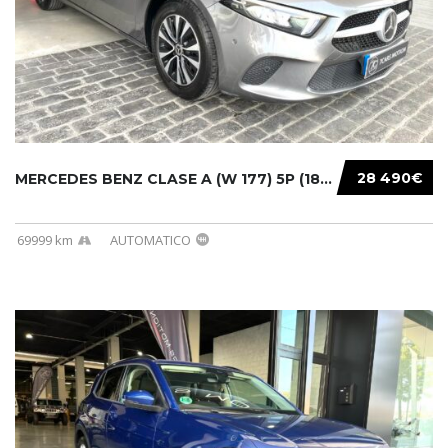
28 490€
MERCEDES BENZ CLASE A (W 177) 5P (18-) 2020....
69999 km
AUTOMATICO