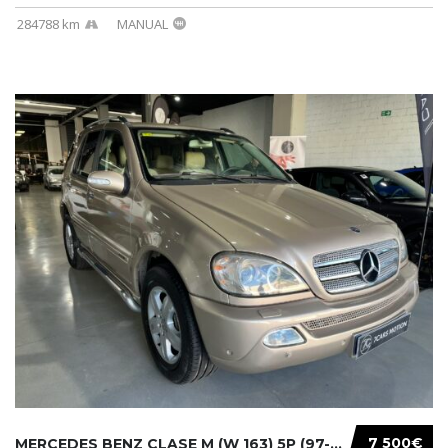
284788 km
MANUAL
7 500€
MERCEDES BENZ CLASE M (W 163) 5P (97-05) 200...