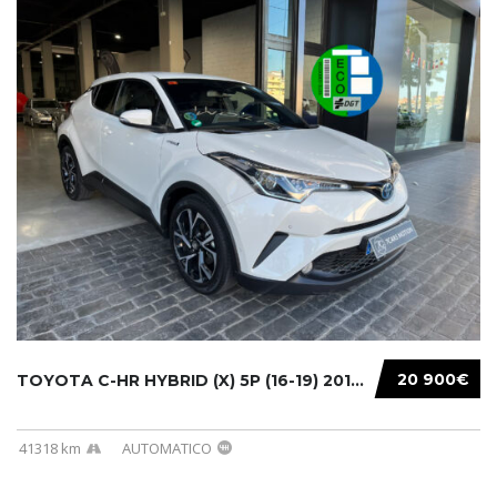
20 900€
TOYOTA C-HR HYBRID (X) 5P (16-19) 2019...
41318 km
AUTOMATICO