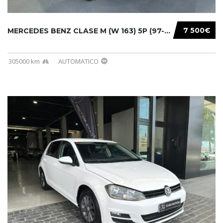
7 500€
MERCEDES BENZ CLASE M (W 163) 5P (97-05) 200...
305000 km
AUTOMATICO