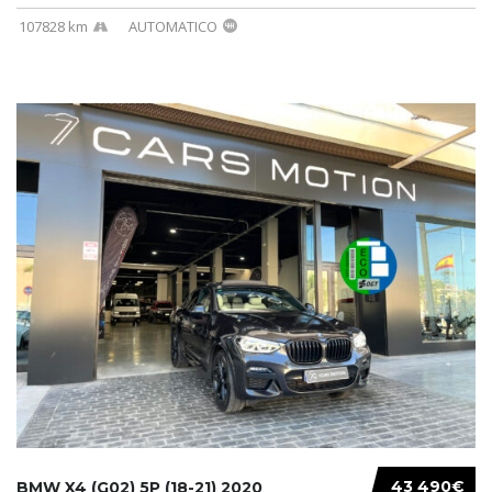
107828 km
AUTOMATICO
43 490€
BMW X4 (G02) 5P (18-21) 2020