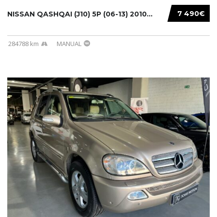
7 490€
NISSAN QASHQAI (J10) 5P (06-13) 2010...
284788 km
MANUAL