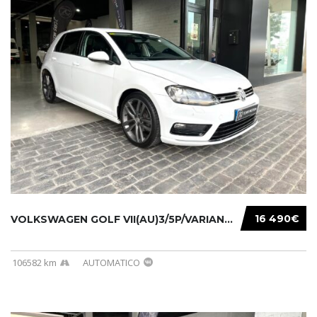
16 490€
VOLKSWAGEN GOLF VII(AU)3/5P/VARIANT(12-16 20...
106582 km
AUTOMATICO