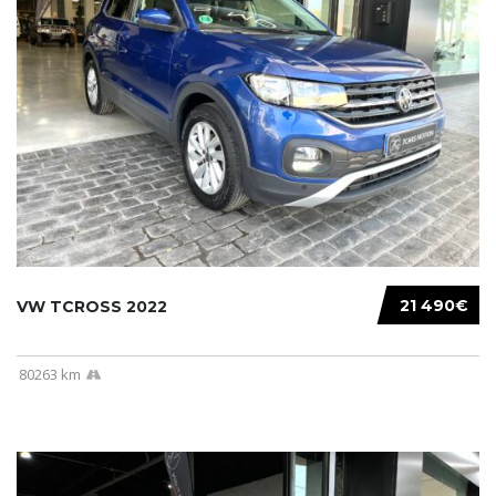
21 490€
VW TCROSS 2022
80263 km