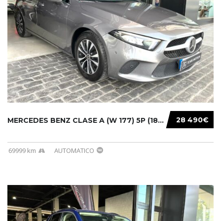
28 490€
MERCEDES BENZ CLASE A (W 177) 5P (18-) 2020....
69999 km
AUTOMATICO