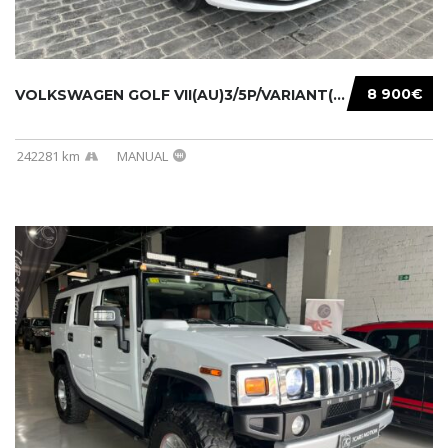
8 900€
VOLKSWAGEN GOLF VII(AU)3/5P/VARIANT(12-16 20...
242281 km
MANUAL