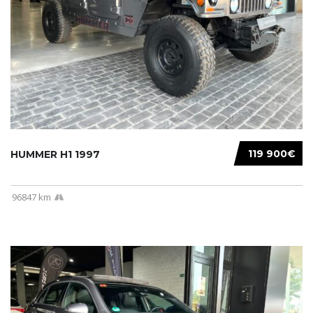
119 900€
HUMMER H1 1997
96847 km