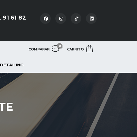
 91 61 82
0
COMPARAR
CARRITO
 DETAILING
TE