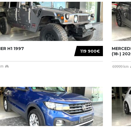
R H1 1997
MERCEDE
119 900€
(18-) 2020
km
69999 km