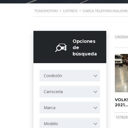
7CARSMOTION
>
LISTINGS
>
CARGA TELEFONO INALAMB
ORDENA
Opciones
de
búsqueda
Condición
Carrocería
VOLKS
2021...
Marca
107828
Modelo