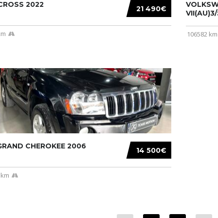
CROSS 2022
VOLKSW
21 490€
VII(AU)3
km
106582 km
 GRAND CHEROKEE 2006
14 500€
 km