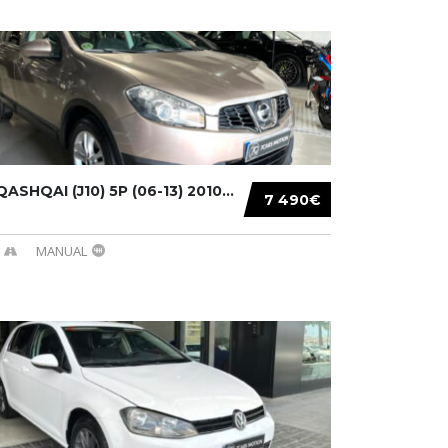
ASHQAI (J10) 5P (06-13) 2010...
7 490€
MANUAL