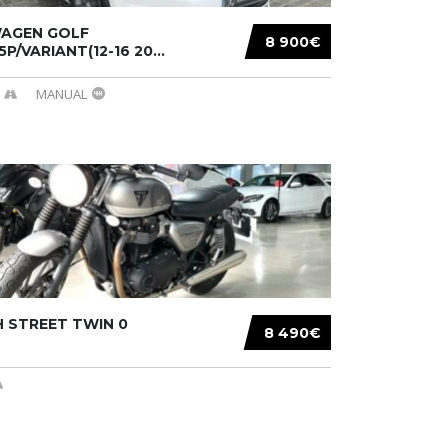
AGEN GOLF
8 900€
/5P/VARIANT(12-16 20...
MANUAL
 STREET TWIN 0
8 490€