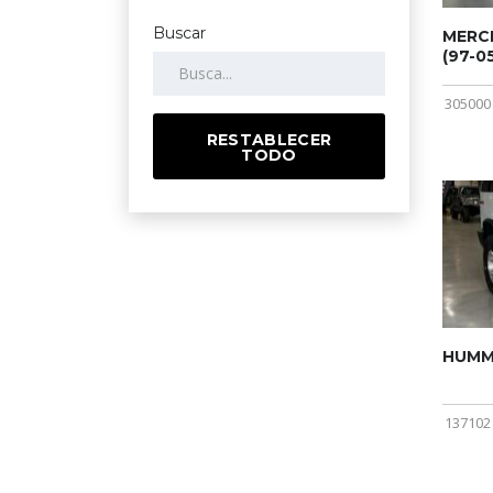
Buscar
MERCE
(97-05
305000
RESTABLECER
TODO
HUMME
137102