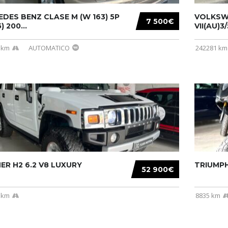
DES BENZ CLASE M (W 163) 5P
VOLKSW
7 500€
) 200...
VII(AU)3
 km
AUTOMATICO
242281 km
R H2 6.2 V8 LUXURY
TRIUMPH
52 900€
 km
8835 km