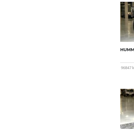
HUMME
96847 