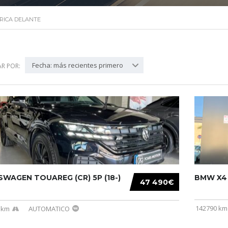
RICA DELANTE
Fecha: más recientes primero
R POR:
WAGEN TOUAREG (CR) 5P (18-)
BMW X4 (
47 490€
142790 km
 km
AUTOMATICO