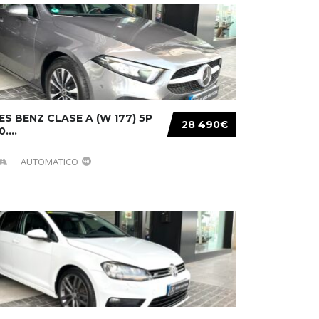
S BENZ CLASE A (W 177) 5P
28 490€
....
AUTOMATICO