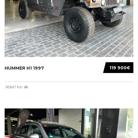
119 900€
HUMMER H1 1997
96847 km