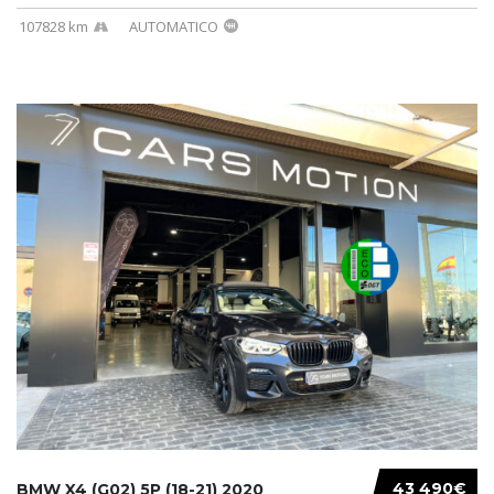
107828 km
AUTOMATICO
43 490€
BMW X4 (G02) 5P (18-21) 2020