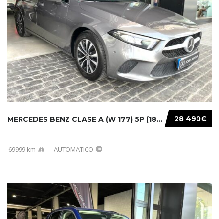
28 490€
MERCEDES BENZ CLASE A (W 177) 5P (18-) 2020....
69999 km
AUTOMATICO