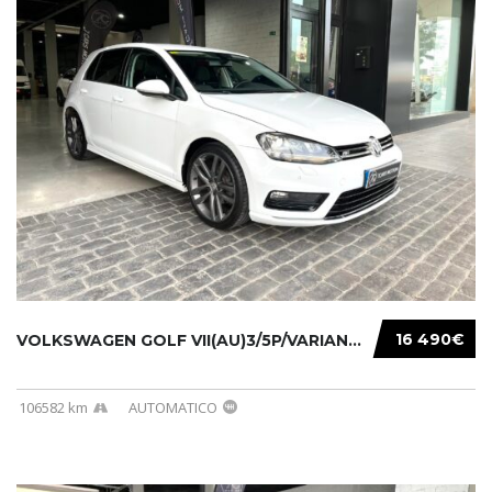
16 490€
VOLKSWAGEN GOLF VII(AU)3/5P/VARIANT(12-16 20...
106582 km
AUTOMATICO