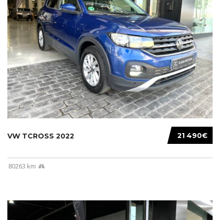
21 490€
VW TCROSS 2022
80263 km