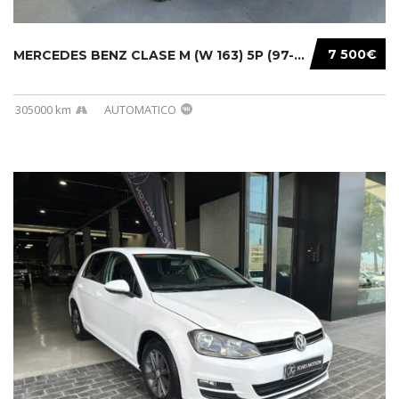
7 500€
MERCEDES BENZ CLASE M (W 163) 5P (97-05) 200...
305000 km
AUTOMATICO