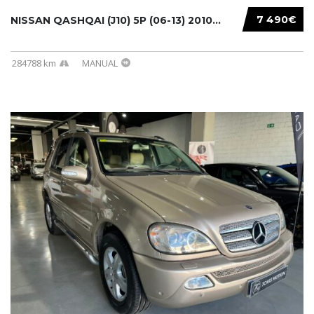
7 490€
NISSAN QASHQAI (J10) 5P (06-13) 2010...
284788 km
MANUAL