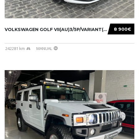
8 900€
VOLKSWAGEN GOLF VII(AU)3/5P/VARIANT(12-16 20...
242281 km
MANUAL