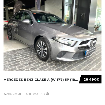
28 490€
MERCEDES BENZ CLASE A (W 177) 5P (18-) 2020....
69999 km
AUTOMATICO