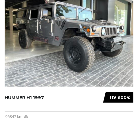
119 900€
HUMMER H1 1997
96847 km