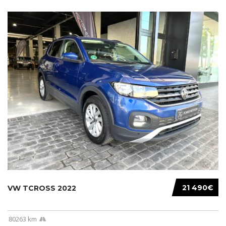
21 490€
VW TCROSS 2022
80263 km