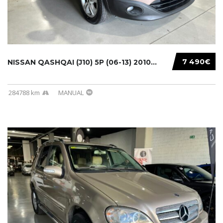
7 490€
NISSAN QASHQAI (J10) 5P (06-13) 2010...
284788 km
MANUAL