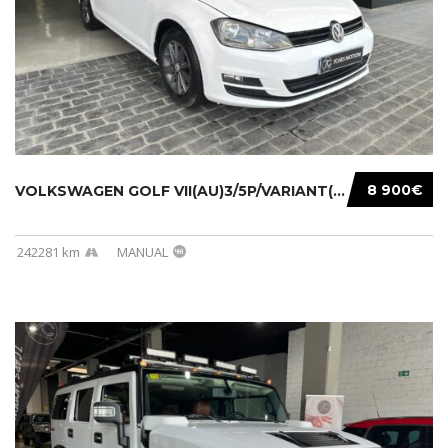
8 900€
VOLKSWAGEN GOLF VII(AU)3/5P/VARIANT(12-16 20...
242281 km
MANUAL