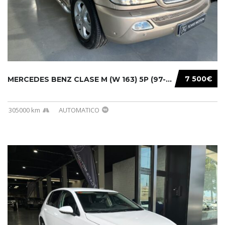
7 500€
MERCEDES BENZ CLASE M (W 163) 5P (97-05) 200...
305000 km
AUTOMATICO