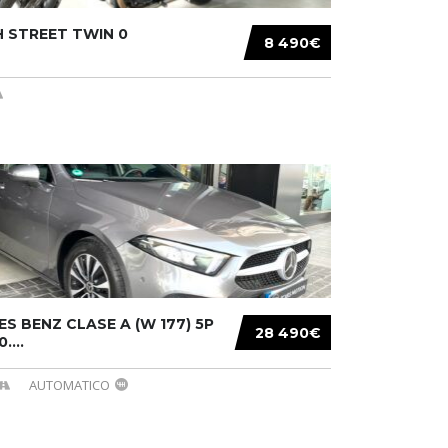
 STREET TWIN 0
8 490€
S BENZ CLASE A (W 177) 5P
28 490€
....
AUTOMATICO