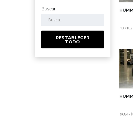
Buscar
HUMME
137102
RESTABLECER
TODO
HUMME
96847 