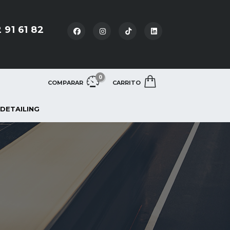
 91 61 82
0
COMPARAR
CARRITO
 DETAILING