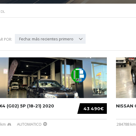
 DL
Fecha: más recientes primero
R POR:
4 (G02) 5P (18-21) 2020
NISSAN Q
43 490€
 km
AUTOMATICO
284788 km