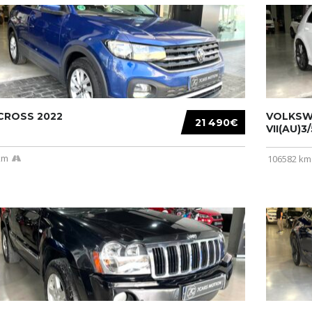
CROSS 2022
VOLKSW
21 490€
VII(AU)3
km
106582 km