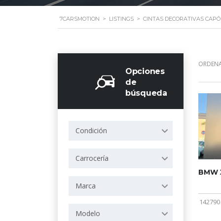
7CARSMOTION
>
LISTINGS
>
CINTAS DECORATIVAS CAPÓ
ORDENA
Opciones
de
búsqueda
Condición
Carrocería
BMW X
Marca
142790
Modelo