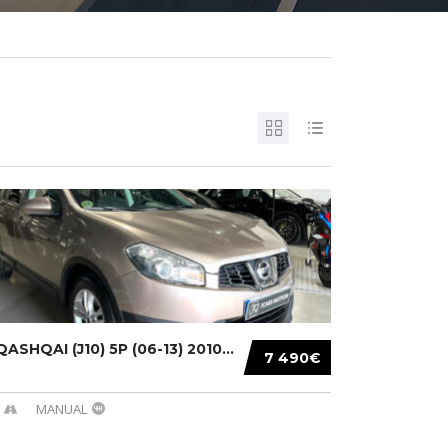
ASHQAI (J10) 5P (06-13) 2010...
7 490€
MANUAL