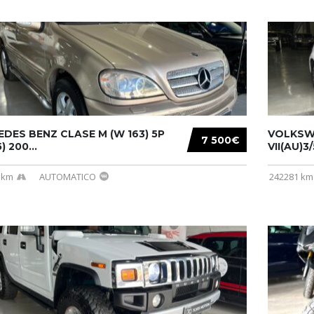
DES BENZ CLASE M (W 163) 5P
VOLKSW
7 500€
) 200...
VII(AU)3
 km
AUTOMATICO
242281 km