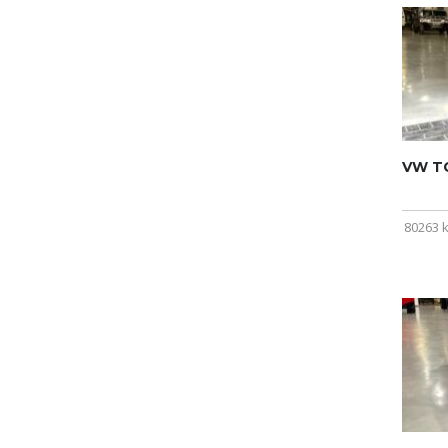
VW T
80263 