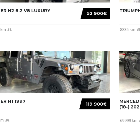
R H2 6.2 V8 LUXURY
TRIUMPH
52 900€
 km
8835 km
R H1 1997
MERCEDE
119 900€
(18-) 2020
km
69999 km