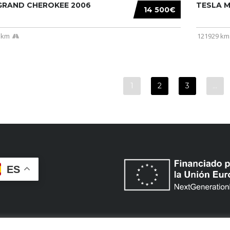
 GRAND CHEROKEE 2006
TESLA MO
14 500€
 km
121929 km
1
2
3
…
ES