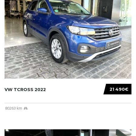
21 490€
VW TCROSS 2022
80263 km