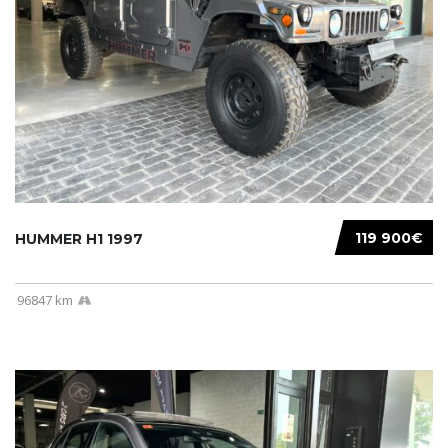
119 900€
HUMMER H1 1997
96847 km