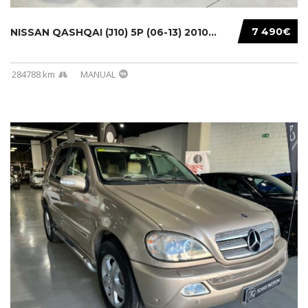
7 490€
NISSAN QASHQAI (J10) 5P (06-13) 2010...
284788 km
MANUAL