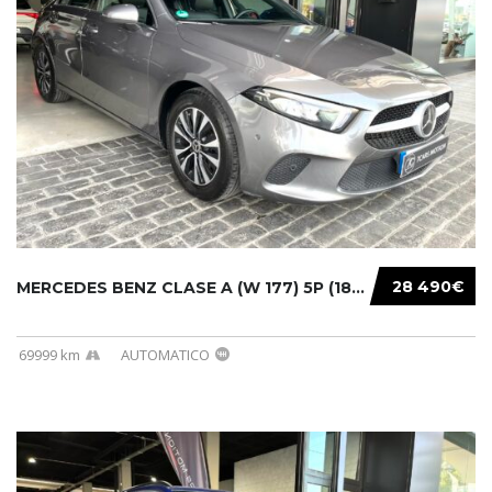
28 490€
MERCEDES BENZ CLASE A (W 177) 5P (18-) 2020....
69999 km
AUTOMATICO