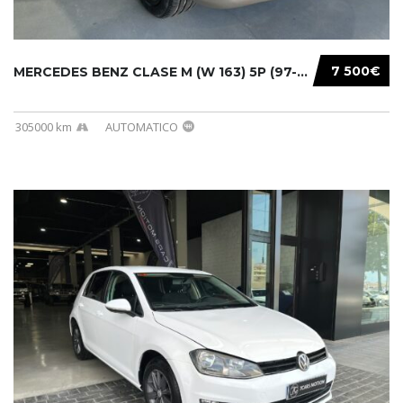
7 500€
MERCEDES BENZ CLASE M (W 163) 5P (97-05) 200...
305000 km
AUTOMATICO