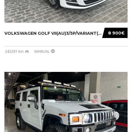
8 900€
VOLKSWAGEN GOLF VII(AU)3/5P/VARIANT(12-16 20...
242281 km
MANUAL