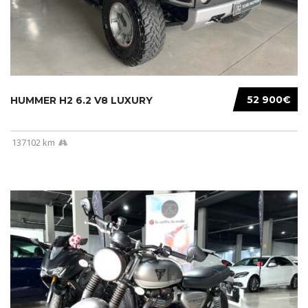
52 900€
HUMMER H2 6.2 V8 LUXURY
137102 km