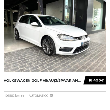
16 490€
VOLKSWAGEN GOLF VII(AU)3/5P/VARIANT(12-16 20...
106582 km
AUTOMATICO