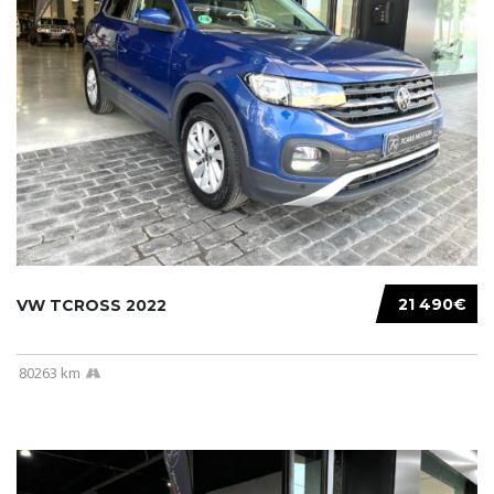
21 490€
VW TCROSS 2022
80263 km