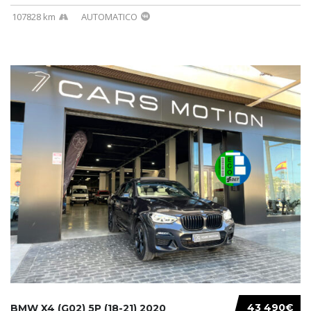
107828 km
AUTOMATICO
43 490€
BMW X4 (G02) 5P (18-21) 2020