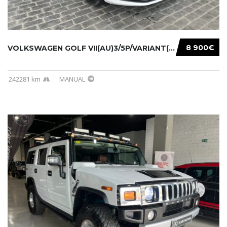
8 900€
VOLKSWAGEN GOLF VII(AU)3/5P/VARIANT(12-16 20...
242281 km
MANUAL