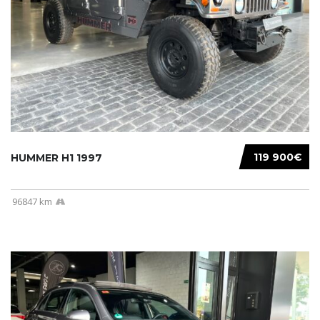
119 900€
HUMMER H1 1997
96847 km