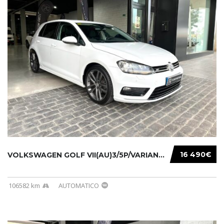
16 490€
VOLKSWAGEN GOLF VII(AU)3/5P/VARIANT(12-16 20...
106582 km
AUTOMATICO