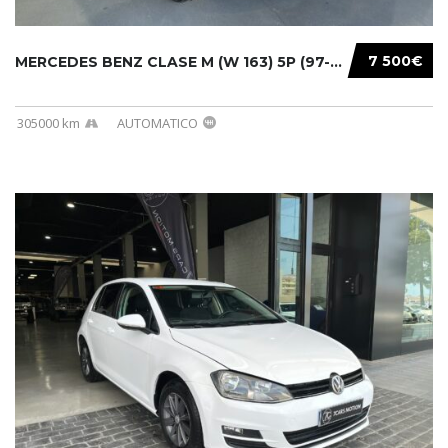
7 500€
MERCEDES BENZ CLASE M (W 163) 5P (97-05) 200...
305000 km
AUTOMATICO