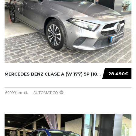
28 490€
MERCEDES BENZ CLASE A (W 177) 5P (18-) 2020....
69999 km
AUTOMATICO