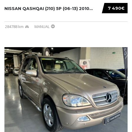
7 490€
NISSAN QASHQAI (J10) 5P (06-13) 2010...
284788 km
MANUAL