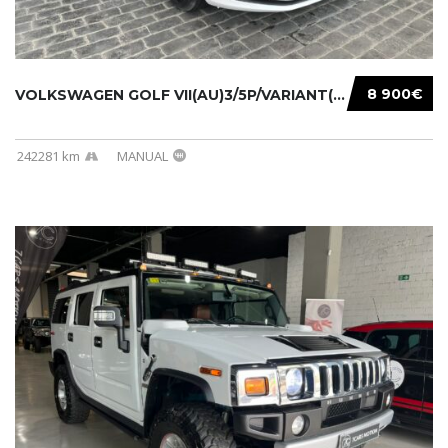
8 900€
VOLKSWAGEN GOLF VII(AU)3/5P/VARIANT(12-16 20...
242281 km
MANUAL