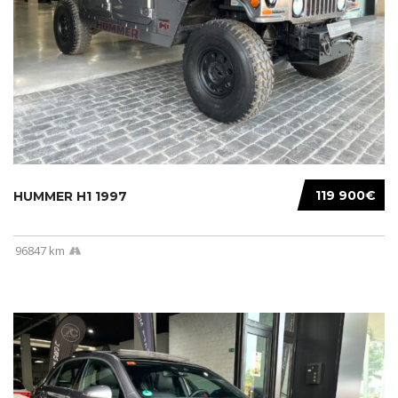
119 900€
HUMMER H1 1997
96847 km