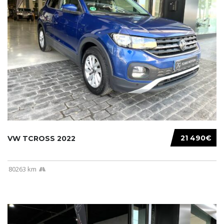
21 490€
VW TCROSS 2022
80263 km