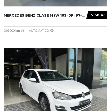
7 500€
MERCEDES BENZ CLASE M (W 163) 5P (97-05) 200...
305000 km
AUTOMATICO