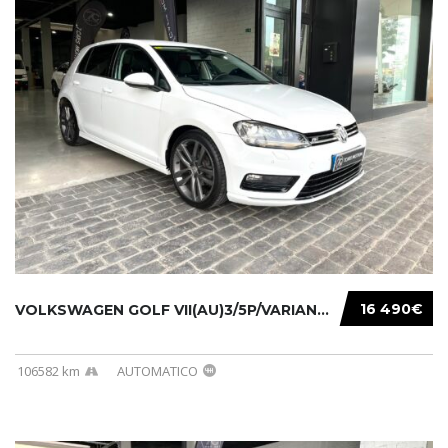
16 490€
VOLKSWAGEN GOLF VII(AU)3/5P/VARIANT(12-16 20...
106582 km
AUTOMATICO