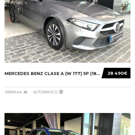
28 490€
MERCEDES BENZ CLASE A (W 177) 5P (18-) 2020....
69999 km
AUTOMATICO