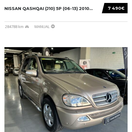
7 490€
NISSAN QASHQAI (J10) 5P (06-13) 2010...
284788 km
MANUAL