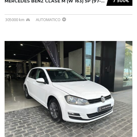
7 500€
MERCEDES BENZ CLASE M (W 163) 5P (97-05) 200...
305000 km
AUTOMATICO