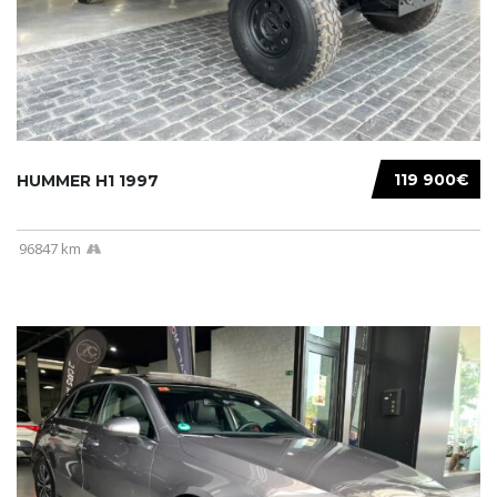
119 900€
HUMMER H1 1997
96847 km