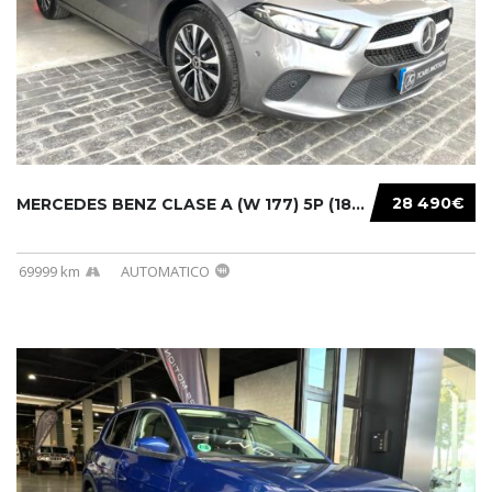
28 490€
MERCEDES BENZ CLASE A (W 177) 5P (18-) 2020....
69999 km
AUTOMATICO