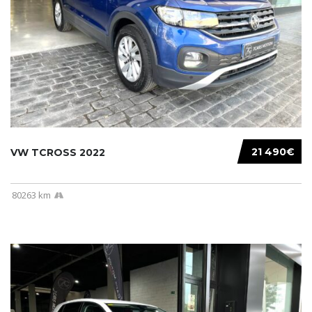
21 490€
VW TCROSS 2022
80263 km