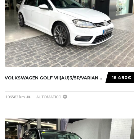
16 490€
VOLKSWAGEN GOLF VII(AU)3/5P/VARIANT(12-16 20...
106582 km
AUTOMATICO