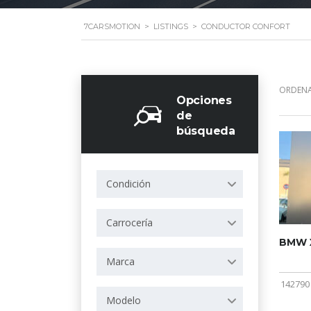
7CARSMOTION
>
LISTINGS
>
CONDUCTOR CONFORT
ORDENA
Opciones
de
búsqueda
Condición
Carrocería
BMW X
Marca
142790
Modelo