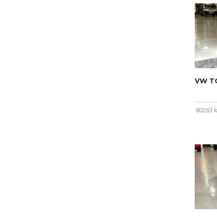
VW T
80263 