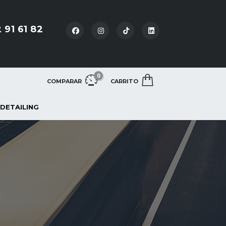
 91 61 82
0
COMPARAR
CARRITO
 DETAILING