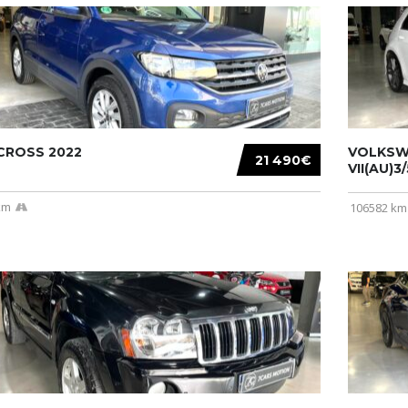
CROSS 2022
VOLKSW
21 490€
VII(AU)3
km
106582 km