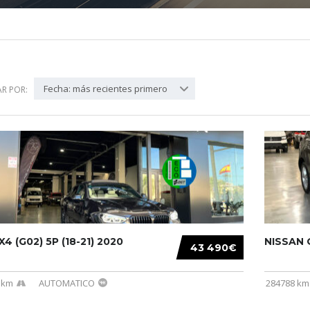
Fecha: más recientes primero
R POR:
4 (G02) 5P (18-21) 2020
NISSAN Q
43 490€
 km
AUTOMATICO
284788 km