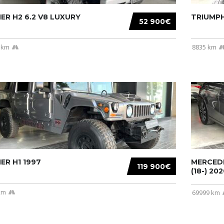
R H2 6.2 V8 LUXURY
TRIUMPH
52 900€
 km
8835 km
R H1 1997
MERCEDE
119 900€
(18-) 2020
km
69999 km