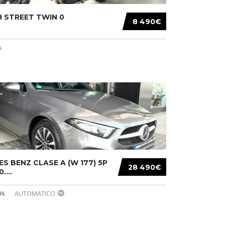
 STREET TWIN 0
8 490€
S BENZ CLASE A (W 177) 5P
28 490€
....
AUTOMATICO