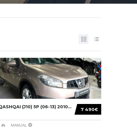
ASHQAI (J10) 5P (06-13) 2010...
7 490€
MANUAL