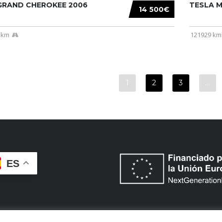
 GRAND CHEROKEE 2006
TESLA MO
14 500€
 km
121929 km
1
2
3
…
ES