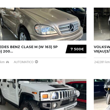
DES BENZ CLASE M (W 163) 5P
VOLKSW
7 500€
) 200...
VII(AU)3
 km
AUTOMATICO
242281 km