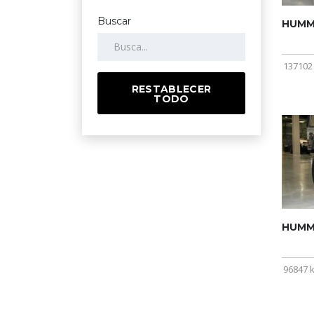
Buscar
HUMME
137102
RESTABLECER
TODO
HUMME
96847 