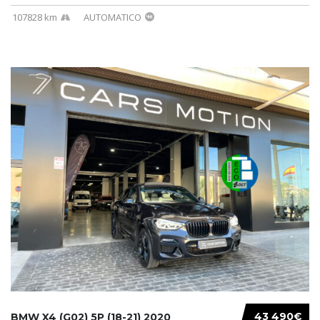
107828 km
AUTOMATICO
43 490€
BMW X4 (G02) 5P (18-21) 2020