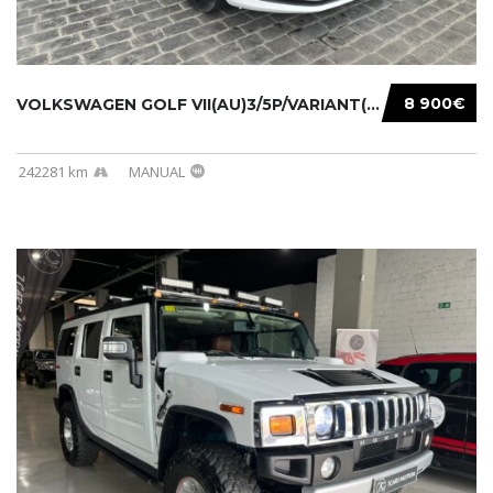
8 900€
VOLKSWAGEN GOLF VII(AU)3/5P/VARIANT(12-16 20...
242281 km
MANUAL