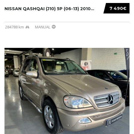
7 490€
NISSAN QASHQAI (J10) 5P (06-13) 2010...
284788 km
MANUAL