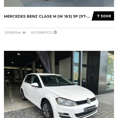
7 500€
MERCEDES BENZ CLASE M (W 163) 5P (97-05) 200...
305000 km
AUTOMATICO