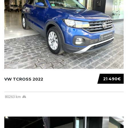
21 490€
VW TCROSS 2022
80263 km