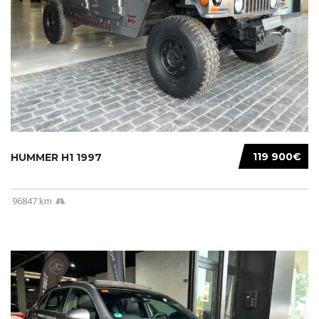
119 900€
HUMMER H1 1997
96847 km