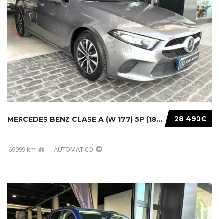
28 490€
MERCEDES BENZ CLASE A (W 177) 5P (18-) 2020....
69999 km
AUTOMATICO