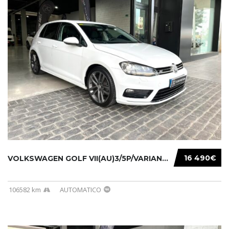
16 490€
VOLKSWAGEN GOLF VII(AU)3/5P/VARIANT(12-16 20...
106582 km
AUTOMATICO