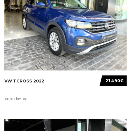
21 490€
VW TCROSS 2022
80263 km