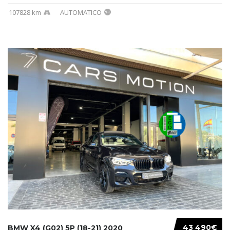
107828 km
AUTOMATICO
43 490€
BMW X4 (G02) 5P (18-21) 2020