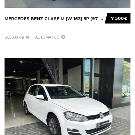
7 500€
MERCEDES BENZ CLASE M (W 163) 5P (97-05) 200...
305000 km
AUTOMATICO