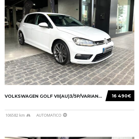
16 490€
VOLKSWAGEN GOLF VII(AU)3/5P/VARIANT(12-16 20...
106582 km
AUTOMATICO