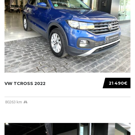
21 490€
VW TCROSS 2022
80263 km