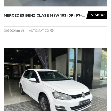
7 500€
MERCEDES BENZ CLASE M (W 163) 5P (97-05) 200...
305000 km
AUTOMATICO