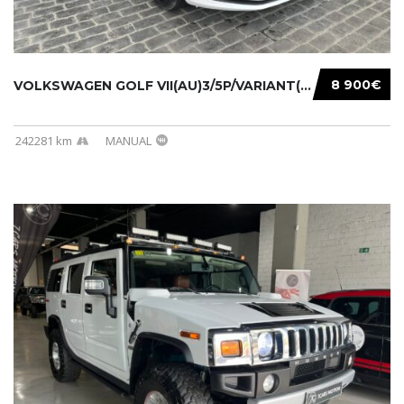
8 900€
VOLKSWAGEN GOLF VII(AU)3/5P/VARIANT(12-16 20...
242281 km
MANUAL