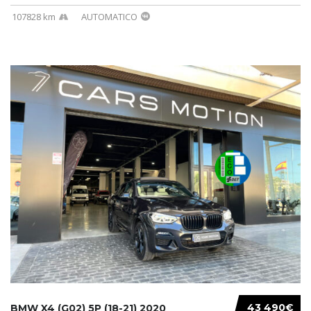
107828 km
AUTOMATICO
43 490€
BMW X4 (G02) 5P (18-21) 2020