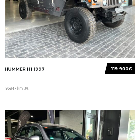
119 900€
HUMMER H1 1997
96847 km