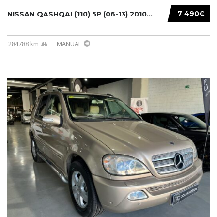
7 490€
NISSAN QASHQAI (J10) 5P (06-13) 2010...
284788 km
MANUAL