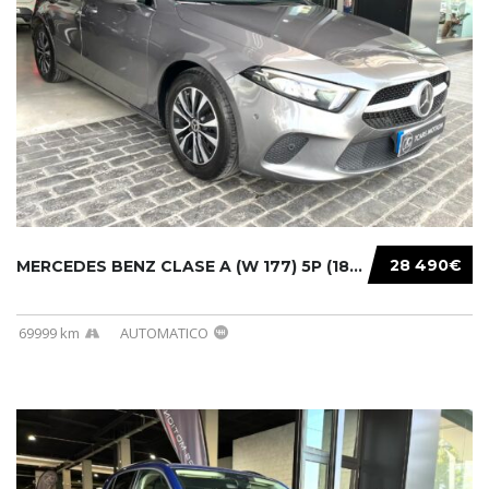
28 490€
MERCEDES BENZ CLASE A (W 177) 5P (18-) 2020....
69999 km
AUTOMATICO