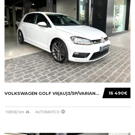
16 490€
VOLKSWAGEN GOLF VII(AU)3/5P/VARIANT(12-16 20...
106582 km
AUTOMATICO