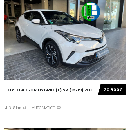
20 900€
TOYOTA C-HR HYBRID (X) 5P (16-19) 2019...
41318 km
AUTOMATICO