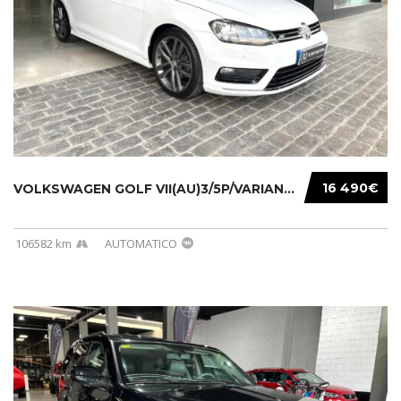
16 490€
VOLKSWAGEN GOLF VII(AU)3/5P/VARIANT(12-16 20...
106582 km
AUTOMATICO