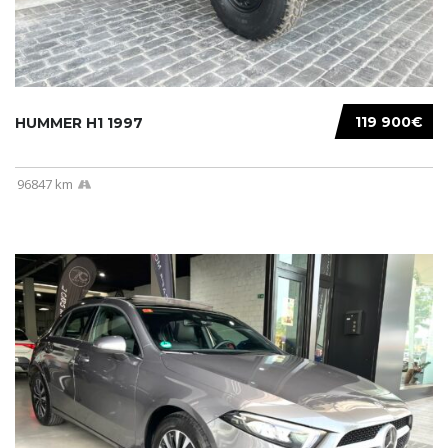
119 900€
HUMMER H1 1997
96847 km