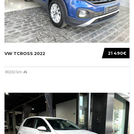
21 490€
VW TCROSS 2022
80263 km