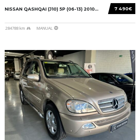
7 490€
NISSAN QASHQAI (J10) 5P (06-13) 2010...
284788 km
MANUAL