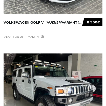
8 900€
VOLKSWAGEN GOLF VII(AU)3/5P/VARIANT(12-16 20...
242281 km
MANUAL