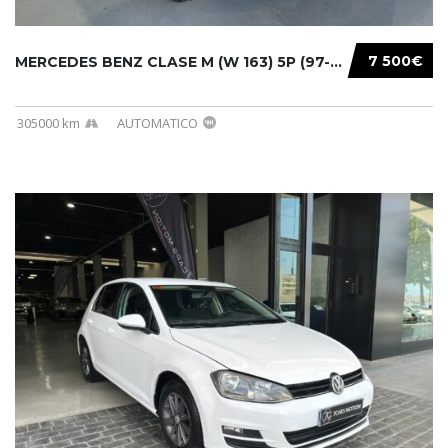
7 500€
MERCEDES BENZ CLASE M (W 163) 5P (97-05) 200...
305000 km
AUTOMATICO