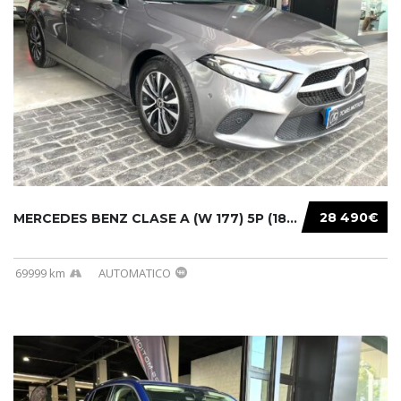
28 490€
MERCEDES BENZ CLASE A (W 177) 5P (18-) 2020....
69999 km
AUTOMATICO