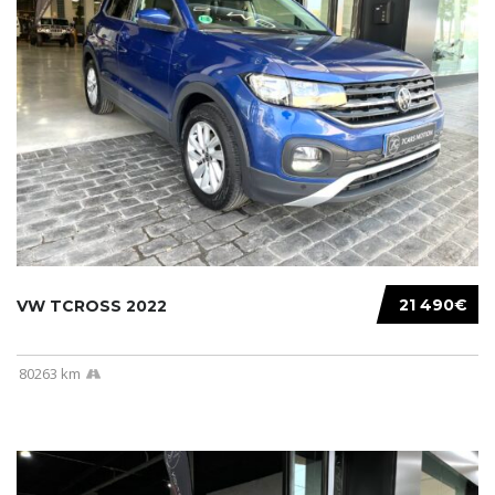
21 490€
VW TCROSS 2022
80263 km