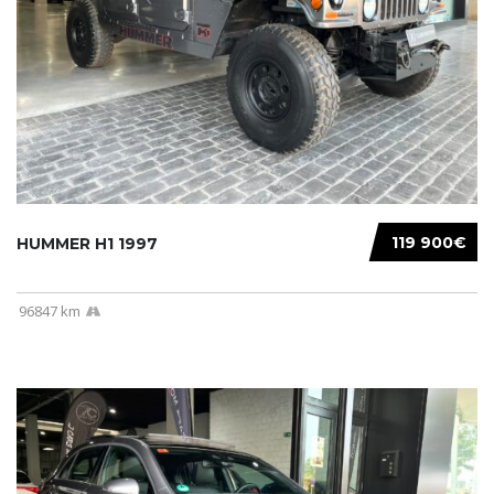
119 900€
HUMMER H1 1997
96847 km