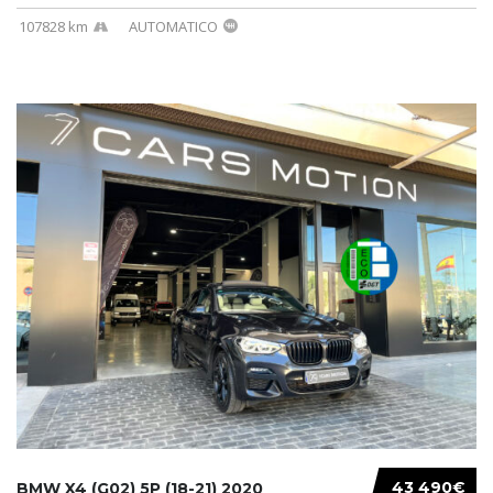
107828 km
AUTOMATICO
43 490€
BMW X4 (G02) 5P (18-21) 2020