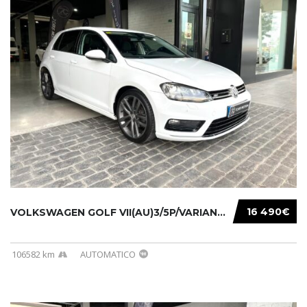
16 490€
VOLKSWAGEN GOLF VII(AU)3/5P/VARIANT(12-16 20...
106582 km
AUTOMATICO