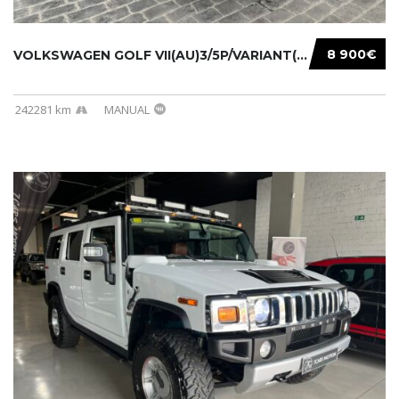
8 900€
VOLKSWAGEN GOLF VII(AU)3/5P/VARIANT(12-16 20...
242281 km
MANUAL