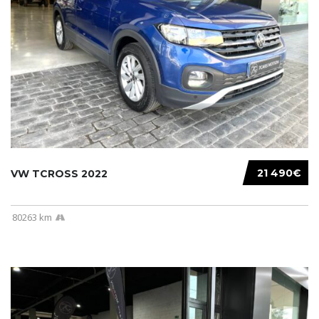
21 490€
VW TCROSS 2022
80263 km