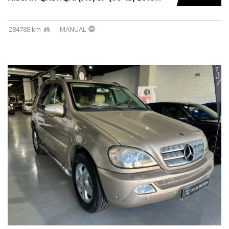
284788 km
MANUAL