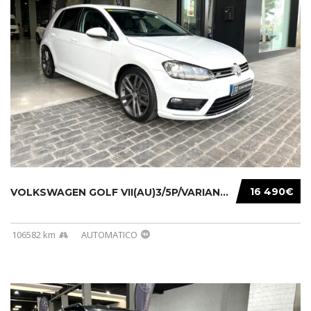
16 490€
VOLKSWAGEN GOLF VII(AU)3/5P/VARIANT(12-16 20...
106582 km
AUTOMATICO