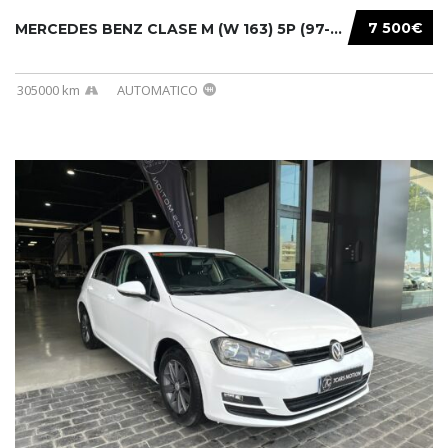
7 500€
MERCEDES BENZ CLASE M (W 163) 5P (97-05) 200...
305000 km
AUTOMATICO