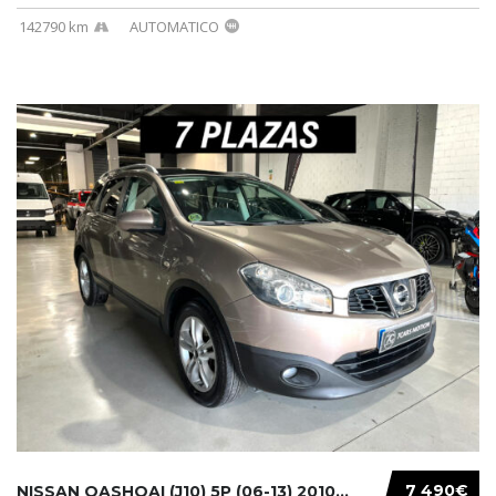
142790 km
AUTOMATICO
7 490€
NISSAN QASHQAI (J10) 5P (06-13) 2010...