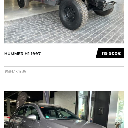
119 900€
HUMMER H1 1997
96847 km