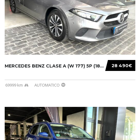
28 490€
MERCEDES BENZ CLASE A (W 177) 5P (18-) 2020....
69999 km
AUTOMATICO