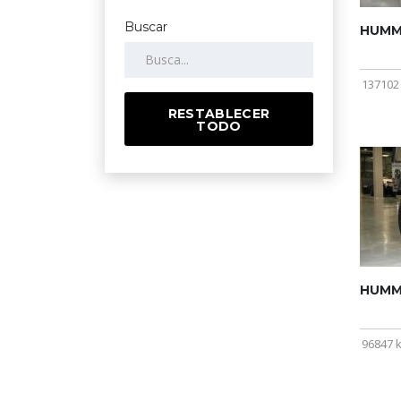
Buscar
HUMME
137102
RESTABLECER
TODO
HUMME
96847 