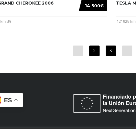
 GRAND CHEROKEE 2006
TESLA MO
14 500€
 km
121929 km
1
2
3
…
ES