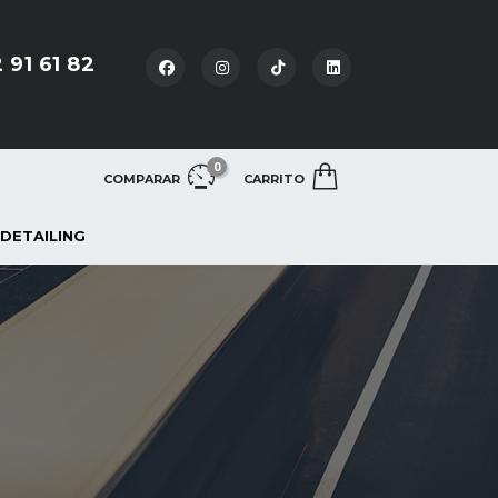
 91 61 82
0
COMPARAR
CARRITO
 DETAILING