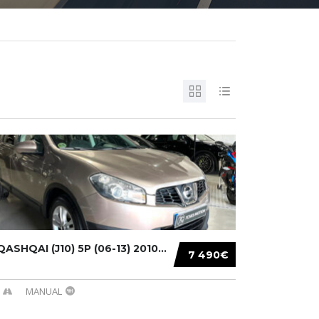
ASHQAI (J10) 5P (06-13) 2010...
7 490€
MANUAL