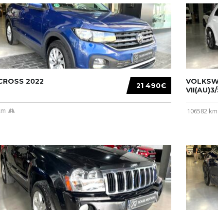
CROSS 2022
VOLKSW
21 490€
VII(AU)3
km
106582 km