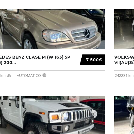
DES BENZ CLASE M (W 163) 5P
VOLKSW
7 500€
) 200...
VII(AU)3
 km
AUTOMATICO
242281 km