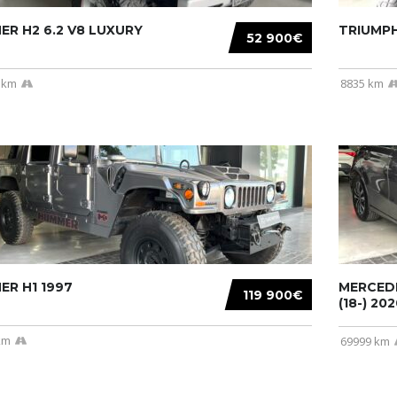
R H2 6.2 V8 LUXURY
TRIUMPH
52 900€
 km
8835 km
R H1 1997
MERCEDE
119 900€
(18-) 2020
km
69999 km