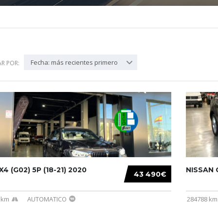
Fecha: más recientes primero
R POR:
4 (G02) 5P (18-21) 2020
NISSAN Q
43 490€
 km
AUTOMATICO
284788 km