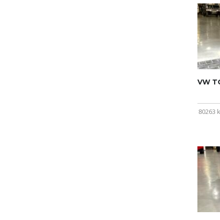
VW T
80263 