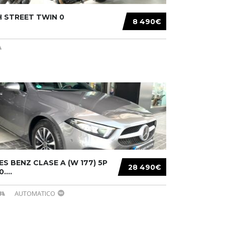
 STREET TWIN 0
8 490€
S BENZ CLASE A (W 177) 5P
28 490€
....
AUTOMATICO