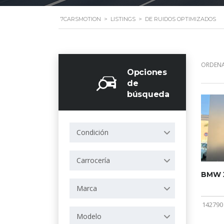
7CARSMOTION
>
LISTINGS
>
DE RUIDOS OPTIMIZADOS
ORDENA
Opciones
de
búsqueda
Condición
Carrocería
BMW X
Marca
142790
Modelo