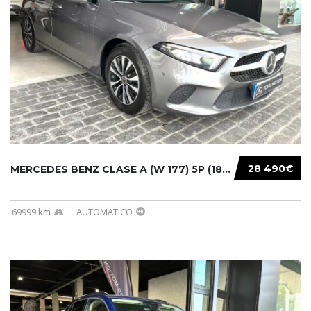
28 490€
MERCEDES BENZ CLASE A (W 177) 5P (18-) 2020....
69999 km
AUTOMATICO