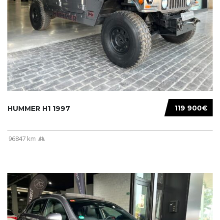
119 900€
HUMMER H1 1997
96847 km