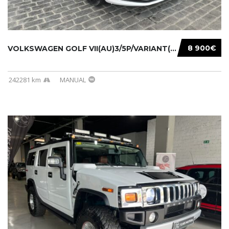
8 900€
VOLKSWAGEN GOLF VII(AU)3/5P/VARIANT(12-16 20...
242281 km
MANUAL