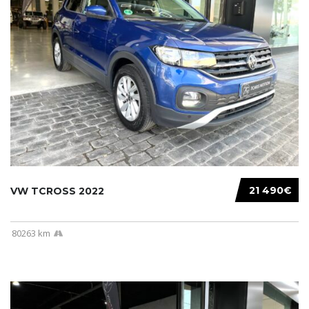
21 490€
VW TCROSS 2022
80263 km