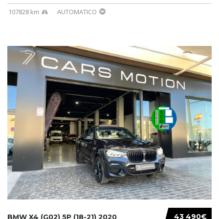
107828 km
AUTOMATICO
43 490€
BMW X4 (G02) 5P (18-21) 2020