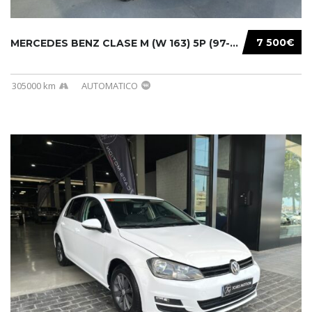
7 500€
MERCEDES BENZ CLASE M (W 163) 5P (97-05) 200...
305000 km
AUTOMATICO