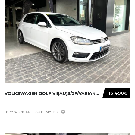
16 490€
VOLKSWAGEN GOLF VII(AU)3/5P/VARIANT(12-16 20...
106582 km
AUTOMATICO