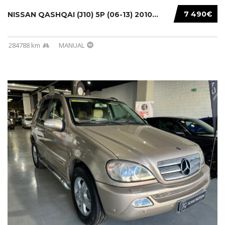
7 490€
NISSAN QASHQAI (J10) 5P (06-13) 2010...
284788 km
MANUAL