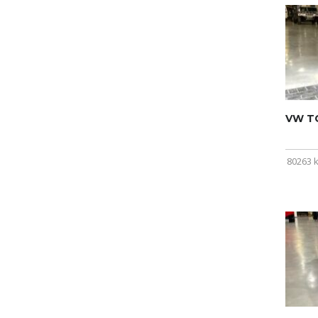
VW T
80263 