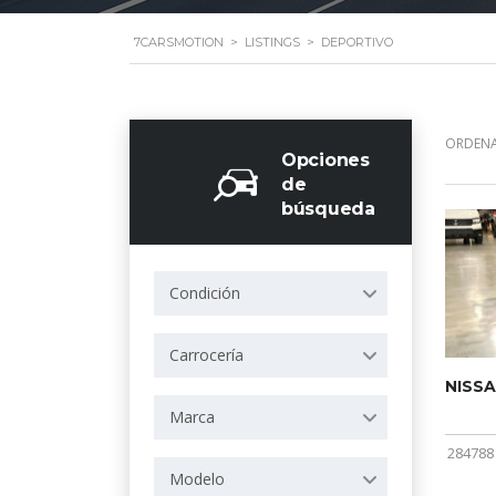
7CARSMOTION
>
LISTINGS
>
DEPORTIVO
ORDENA
Opciones
de
búsqueda
Condición
Carrocería
NISSA
Marca
284788
Modelo