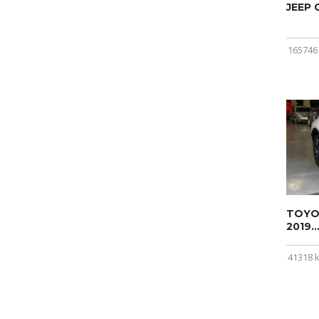
JEEP
165746
TOYOT
2019..
41318 