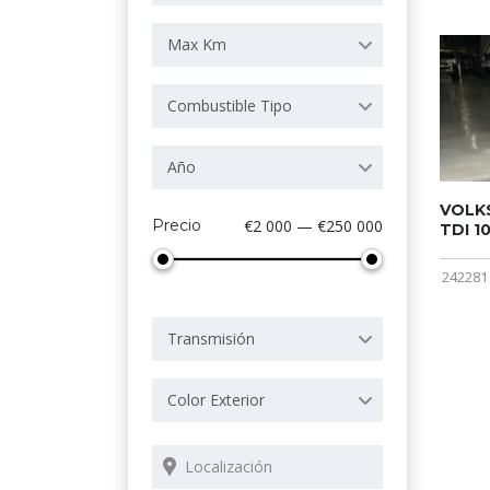
Max Km
Combustible Tipo
Año
VOLKS
Precio
€2 000 — €250 000
TDI 1
242281
Transmisión
Color Exterior