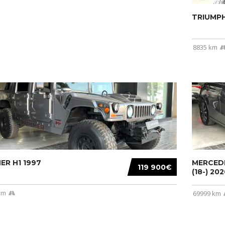
TRIUMPH
8835 km
R H1 1997
MERCEDE
119 900€
(18-) 2020
km
69999 km