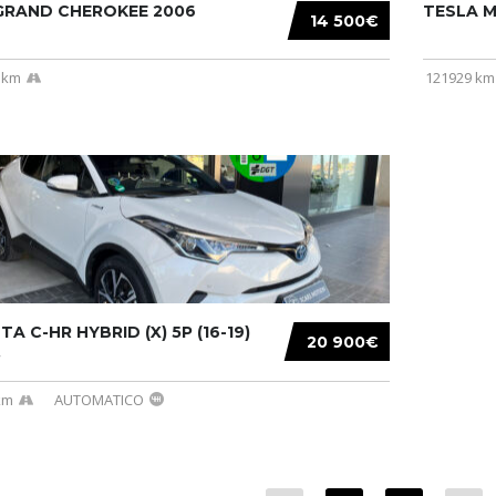
 GRAND CHEROKEE 2006
TESLA MO
14 500€
 km
121929 km
A C-HR HYBRID (X) 5P (16-19)
20 900€
.
km
AUTOMATICO