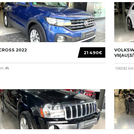
CROSS 2022
VOLKSW
21 490€
VII(AU)3
km
106582 km