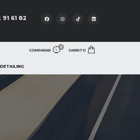
 91 61 82
0
COMPARAR
CARRITO
 DETAILING