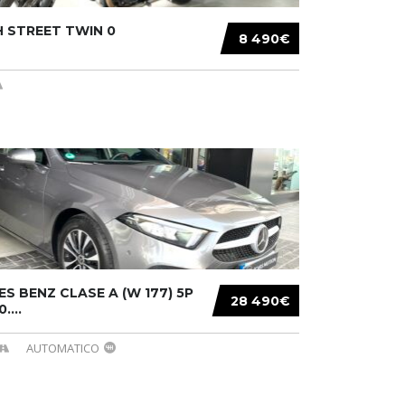
 STREET TWIN 0
8 490€
S BENZ CLASE A (W 177) 5P
28 490€
....
AUTOMATICO