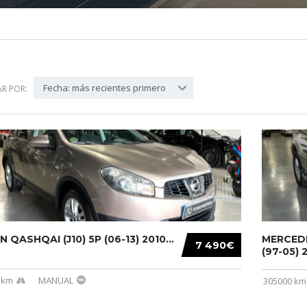
Fecha: más recientes primero
R POR:
N QASHQAI (J10) 5P (06-13) 2010...
MERCEDE
7 490€
(97-05) 2
 km
MANUAL
305000 km