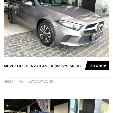
28 490€
MERCEDES BENZ CLASE A (W 177) 5P (18-) 2020....
69999 km
AUTOMATICO