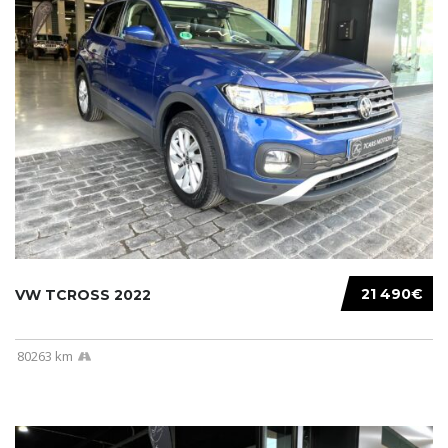
21 490€
VW TCROSS 2022
80263 km