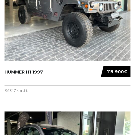
119 900€
HUMMER H1 1997
96847 km