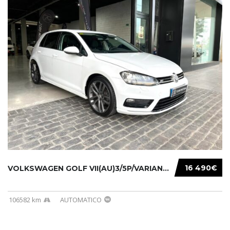
16 490€
VOLKSWAGEN GOLF VII(AU)3/5P/VARIANT(12-16 20...
106582 km
AUTOMATICO