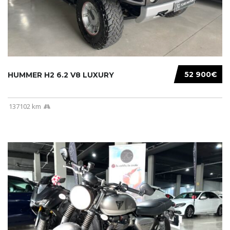
52 900€
HUMMER H2 6.2 V8 LUXURY
137102 km