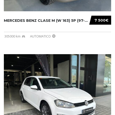
7 500€
MERCEDES BENZ CLASE M (W 163) 5P (97-05) 200...
305000 km
AUTOMATICO