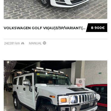
8 900€
VOLKSWAGEN GOLF VII(AU)3/5P/VARIANT(12-16 20...
242281 km
MANUAL