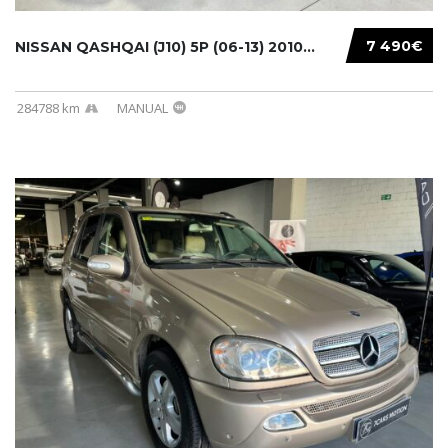
7 490€
NISSAN QASHQAI (J10) 5P (06-13) 2010...
284788 km
MANUAL