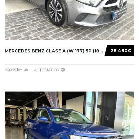
28 490€
MERCEDES BENZ CLASE A (W 177) 5P (18-) 2020....
69999 km
AUTOMATICO