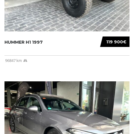
119 900€
HUMMER H1 1997
96847 km