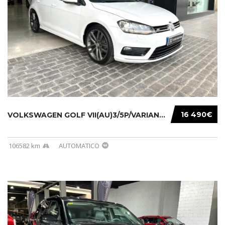
16 490€
VOLKSWAGEN GOLF VII(AU)3/5P/VARIANT(12-16 20...
106582 km
AUTOMATICO