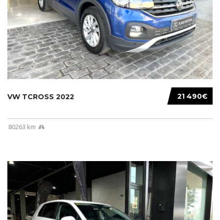
21 490€
VW TCROSS 2022
80263 km