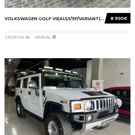
8 900€
VOLKSWAGEN GOLF VII(AU)3/5P/VARIANT(12-16 20...
242281 km
MANUAL