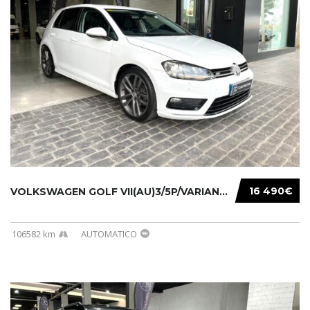
16 490€
VOLKSWAGEN GOLF VII(AU)3/5P/VARIANT(12-16 20...
106582 km
AUTOMATICO