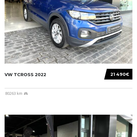
21 490€
VW TCROSS 2022
80263 km