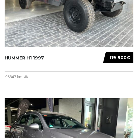
119 900€
HUMMER H1 1997
96847 km