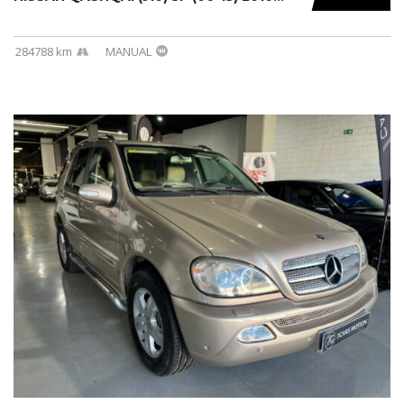
284788 km
MANUAL