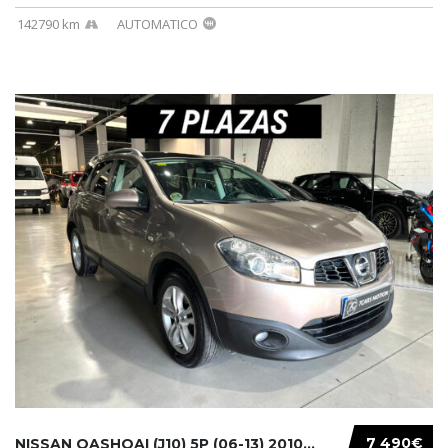
142790 km
AUTOMATICO
7 490€
NISSAN QASHQAI (J10) 5P (06-13) 2010...