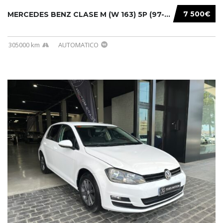
7 500€
MERCEDES BENZ CLASE M (W 163) 5P (97-05) 200...
305000 km
AUTOMATICO