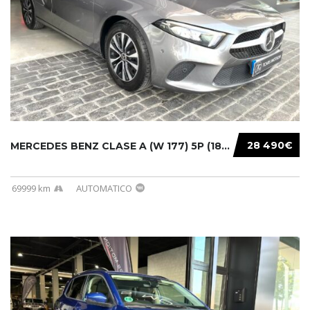
28 490€
MERCEDES BENZ CLASE A (W 177) 5P (18-) 2020....
69999 km
AUTOMATICO