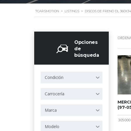
7CARSMOTION
>
LISTINGS
>
DISCOS DE FRENO DL 360X
ORDENA
Opciones
de
búsqueda
Condición
Carrocería
MERCE
(97-05
Marca
305000
Modelo