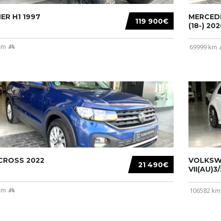
R H1 1997
MERCEDE
119 900€
(18-) 2020
km
69999 km
CROSS 2022
VOLKSW
21 490€
VII(AU)3
km
106582 km