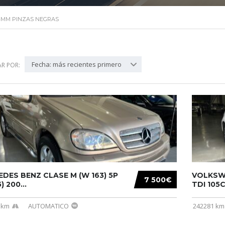
34MM PINZAS NEGRAS
Fecha: más recientes primero
R POR:
DES BENZ CLASE M (W 163) 5P
VOLKSWA
7 500€
) 200...
TDI 105C
 km
AUTOMATICO
242281 km