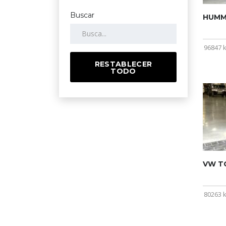
Buscar
HUMME
96847 
RESTABLECER
TODO
VW T
80263 