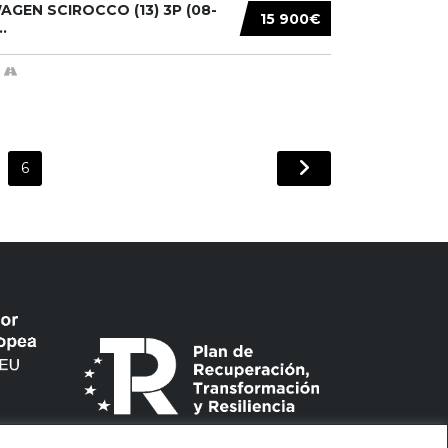
GEN SCIROCCO (13) 3P (08-
15 900€
.
6