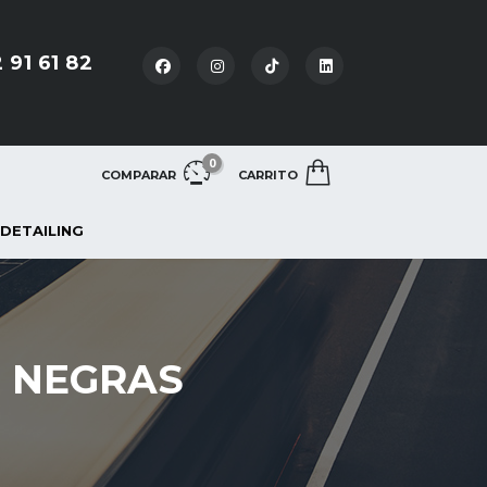
 91 61 82
0
COMPARAR
CARRITO
 DETAILING
S NEGRAS