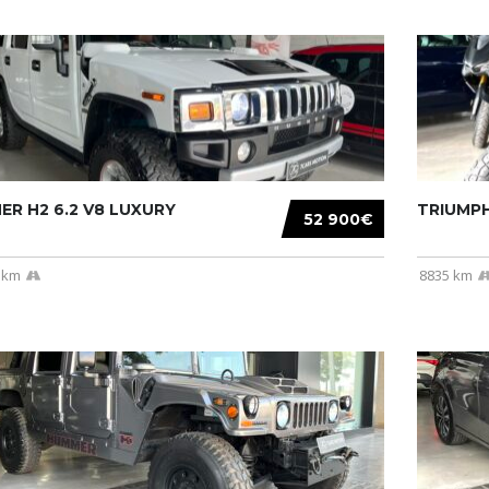
R H2 6.2 V8 LUXURY
TRIUMPH
52 900€
 km
8835 km