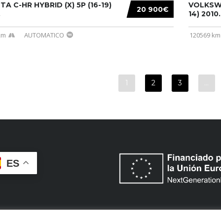
A C-HR HYBRID (X) 5P (16-19)
VOLKSWA
20 900€
.
14) 2010..
km
AUTOMATICO
120569 km
1
2
3
…
ES