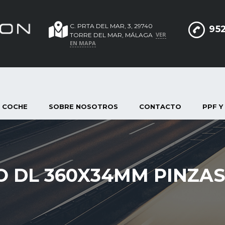
C. PRTA DEL MAR, 3, 29740
952
VER
TORRE DEL MAR, MÁLAGA
EN MAPA
 COCHE
SOBRE NOSOTROS
CONTACTO
PPF Y
O DL 360X34MM PINZA