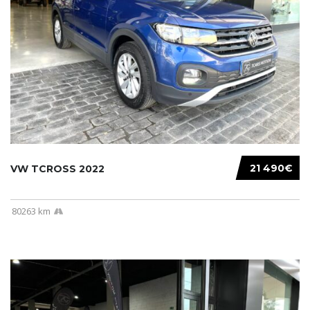
21 490€
VW TCROSS 2022
80263 km