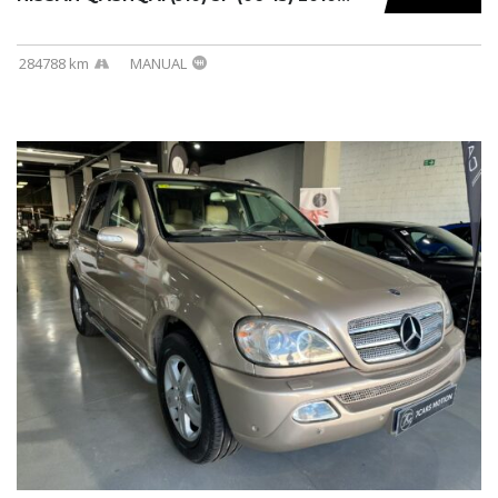
284788 km
MANUAL