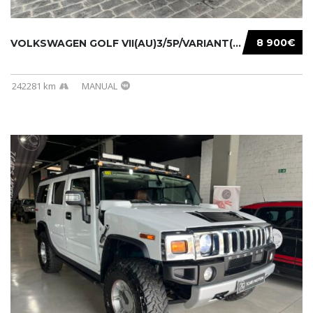
8 900€
VOLKSWAGEN GOLF VII(AU)3/5P/VARIANT(12-16 20...
242281 km
MANUAL