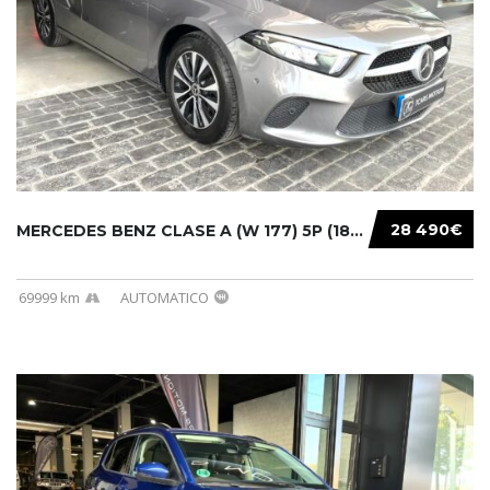
28 490€
MERCEDES BENZ CLASE A (W 177) 5P (18-) 2020....
69999 km
AUTOMATICO