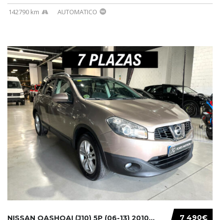
142790 km
AUTOMATICO
7 490€
NISSAN QASHQAI (J10) 5P (06-13) 2010...