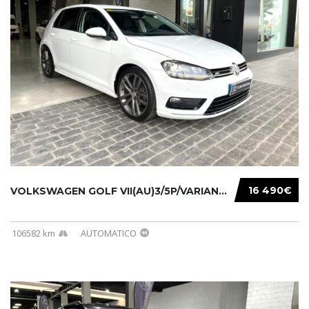
16 490€
VOLKSWAGEN GOLF VII(AU)3/5P/VARIANT(12-16 20...
106582 km
AUTOMATICO