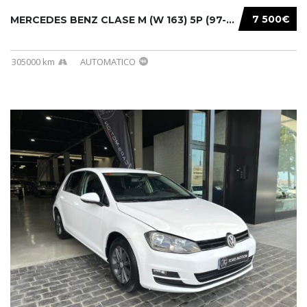
7 500€
MERCEDES BENZ CLASE M (W 163) 5P (97-05) 200...
305000 km
AUTOMATICO