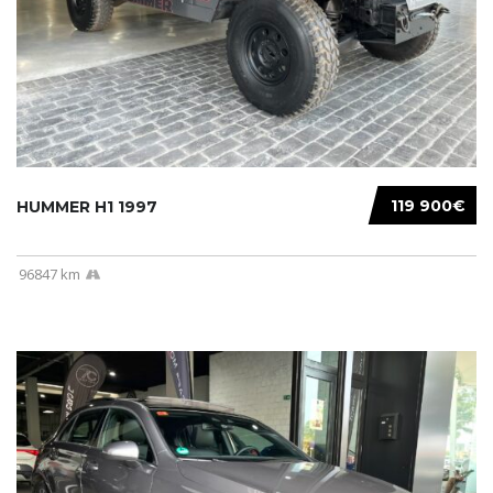
119 900€
HUMMER H1 1997
96847 km