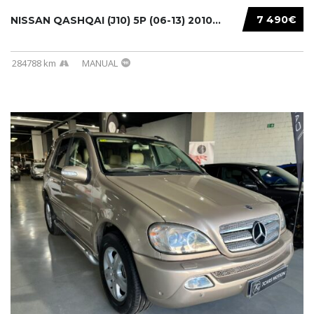
7 490€
NISSAN QASHQAI (J10) 5P (06-13) 2010...
284788 km
MANUAL