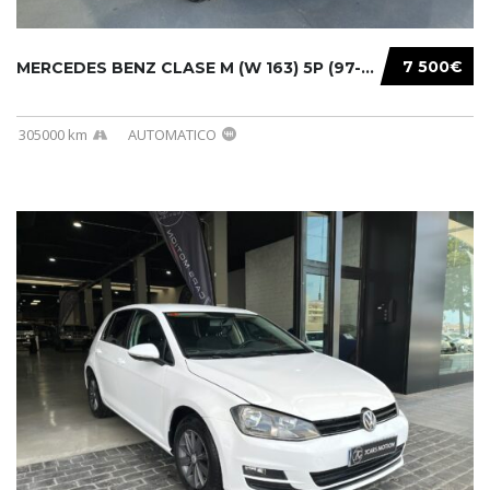
7 500€
MERCEDES BENZ CLASE M (W 163) 5P (97-05) 200...
305000 km
AUTOMATICO