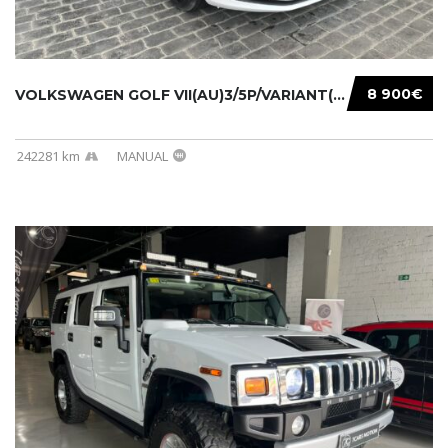
8 900€
VOLKSWAGEN GOLF VII(AU)3/5P/VARIANT(12-16 20...
242281 km
MANUAL