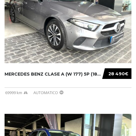
28 490€
MERCEDES BENZ CLASE A (W 177) 5P (18-) 2020....
69999 km
AUTOMATICO