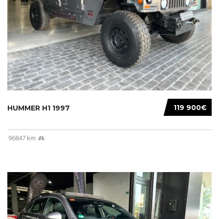
119 900€
HUMMER H1 1997
96847 km