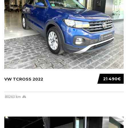
21 490€
VW TCROSS 2022
80263 km