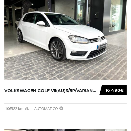
16 490€
VOLKSWAGEN GOLF VII(AU)3/5P/VARIANT(12-16 20...
106582 km
AUTOMATICO