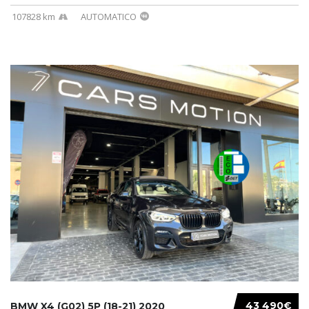
107828 km
AUTOMATICO
43 490€
BMW X4 (G02) 5P (18-21) 2020