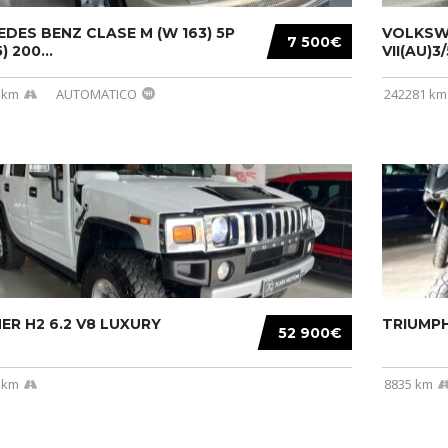
DES BENZ CLASE M (W 163) 5P
VOLKSW
7 500€
) 200...
VII(AU)3
 km
AUTOMATICO
242281 km
R H2 6.2 V8 LUXURY
TRIUMPH
52 900€
 km
8835 km