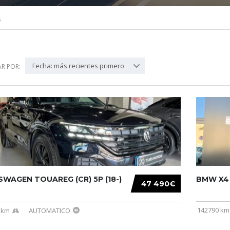
5
Fecha: más recientes primero
R POR:
WAGEN TOUAREG (CR) 5P (18-)
BMW X4 (
47 490€
142790 km
 km
AUTOMATICO