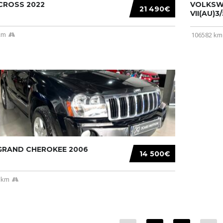
CROSS 2022
VOLKSW
21 490€
VII(AU)3
km
106582 km
 GRAND CHEROKEE 2006
14 500€
 km