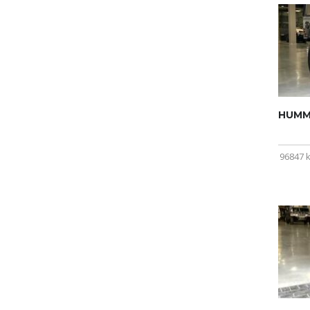
HUMME
96847 