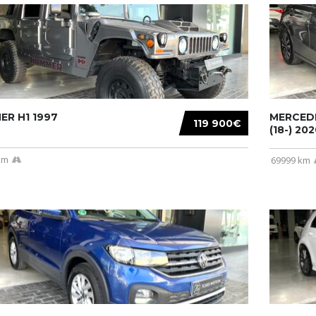
R H1 1997
MERCEDE
119 900€
(18-) 2020
km
69999 km