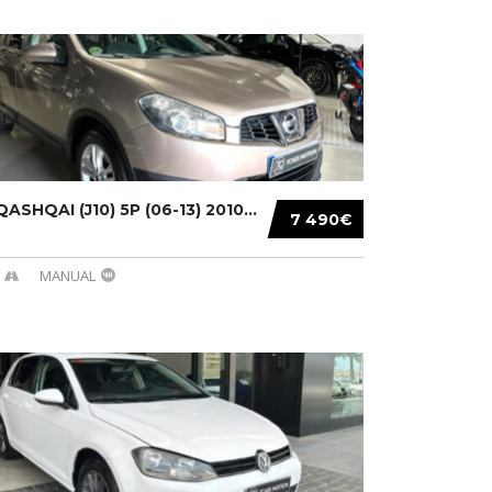
ASHQAI (J10) 5P (06-13) 2010...
7 490€
MANUAL