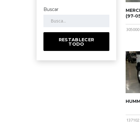
Buscar
MERCE
(97-05
305000
RESTABLECER
TODO
HUMME
137102