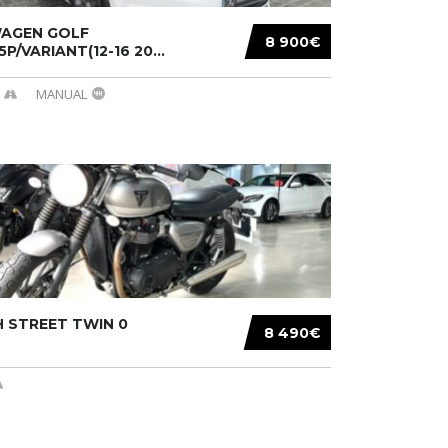
AGEN GOLF
8 900€
/5P/VARIANT(12-16 20...
MANUAL
 STREET TWIN 0
8 490€