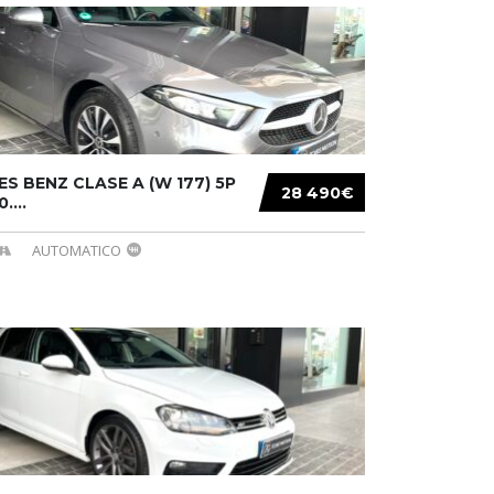
S BENZ CLASE A (W 177) 5P
28 490€
....
AUTOMATICO