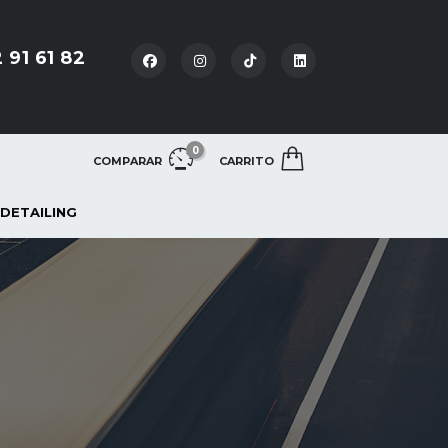
 91 61 82
0
COMPARAR
CARRITO
 DETAILING