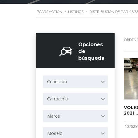
7CARSMOTION
>
LISTINGS
>
DISTRIBUCION DE PAR 45/5
ORDENA
Opciones
de
búsqueda
Condición
Carrocería
VOLKS
2021...
Marca
107828
Modelo