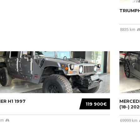
TRIUMPH
8835 km
R H1 1997
MERCEDE
119 900€
(18-) 2020
km
69999 km