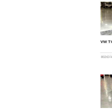
VW T
80263 