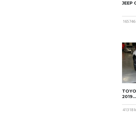
JEEP
165746
TOYOT
2019..
41318 