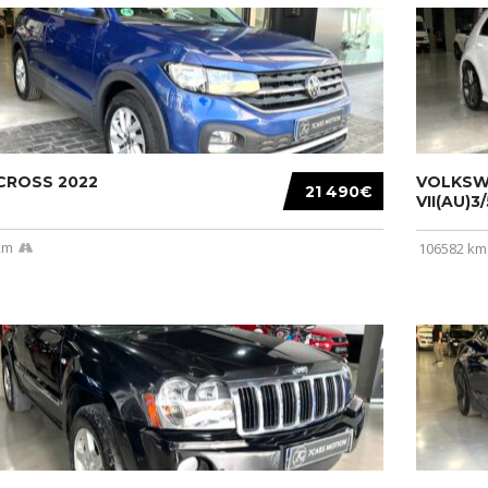
CROSS 2022
VOLKSW
21 490€
VII(AU)3
km
106582 km