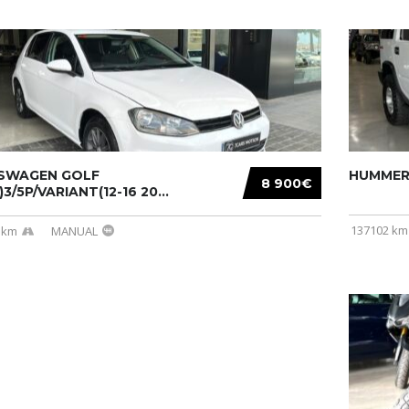
SWAGEN GOLF
HUMMER 
8 900€
)3/5P/VARIANT(12-16 20...
137102 km
 km
MANUAL