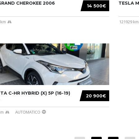
 GRAND CHEROKEE 2006
TESLA MO
14 500€
 km
121929 km
A C-HR HYBRID (X) 5P (16-19)
20 900€
.
km
AUTOMATICO