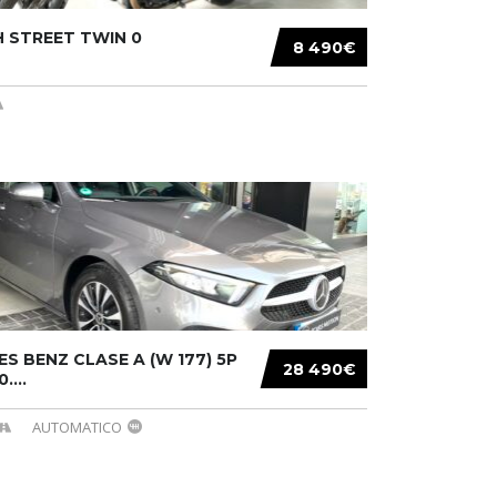
 STREET TWIN 0
8 490€
S BENZ CLASE A (W 177) 5P
28 490€
....
AUTOMATICO