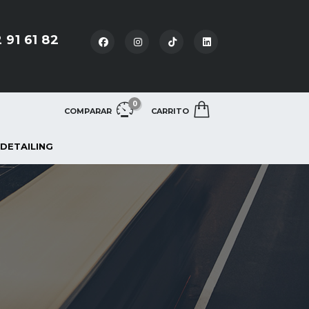
 91 61 82
0
COMPARAR
CARRITO
 DETAILING