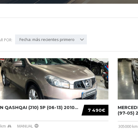
Fecha: más recientes primero
R POR:
N QASHQAI (J10) 5P (06-13) 2010...
MERCEDE
7 490€
(97-05) 2
 km
MANUAL
305000 km