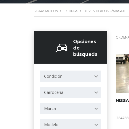
7CARSMOTION
>
LISTINGS
>
DL VENTILADOS C/MASAJE
ORDENA
Opciones
de
búsqueda
Condición
Carrocería
NISSA
Marca
284788
Modelo