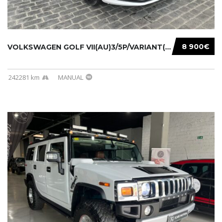
8 900€
VOLKSWAGEN GOLF VII(AU)3/5P/VARIANT(12-16 20...
242281 km
MANUAL