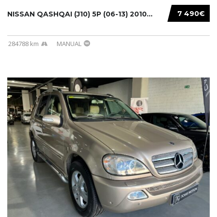
7 490€
NISSAN QASHQAI (J10) 5P (06-13) 2010...
284788 km
MANUAL