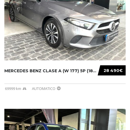
28 490€
MERCEDES BENZ CLASE A (W 177) 5P (18-) 2020....
69999 km
AUTOMATICO