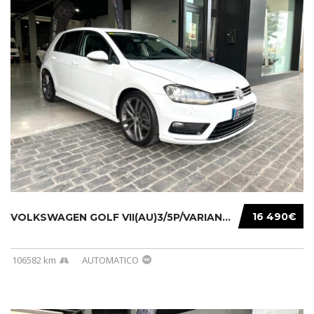
16 490€
VOLKSWAGEN GOLF VII(AU)3/5P/VARIANT(12-16 20...
106582 km
AUTOMATICO