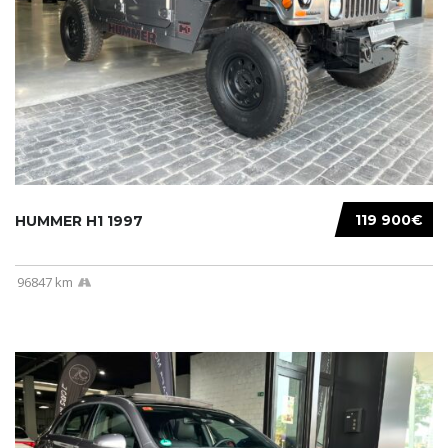
119 900€
HUMMER H1 1997
96847 km