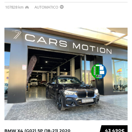
107828 km
AUTOMATICO
43 490€
BMW X4 (G02) 5P (18-21) 2020