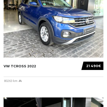
21 490€
VW TCROSS 2022
80263 km