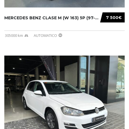
7 500€
MERCEDES BENZ CLASE M (W 163) 5P (97-05) 200...
305000 km
AUTOMATICO