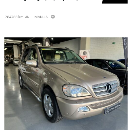
284788 km
MANUAL