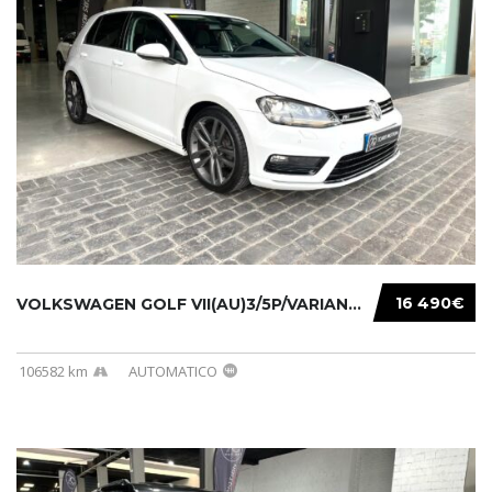
16 490€
VOLKSWAGEN GOLF VII(AU)3/5P/VARIANT(12-16 20...
106582 km
AUTOMATICO