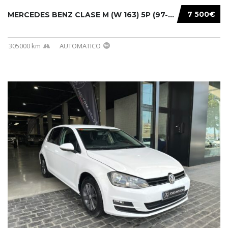
7 500€
MERCEDES BENZ CLASE M (W 163) 5P (97-05) 200...
305000 km
AUTOMATICO