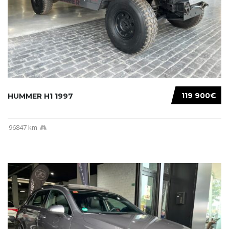
119 900€
HUMMER H1 1997
96847 km