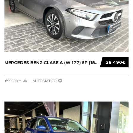
28 490€
MERCEDES BENZ CLASE A (W 177) 5P (18-) 2020....
69999 km
AUTOMATICO