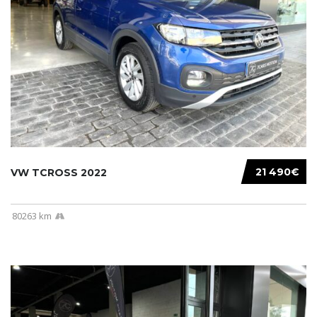
21 490€
VW TCROSS 2022
80263 km