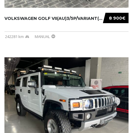
8 900€
VOLKSWAGEN GOLF VII(AU)3/5P/VARIANT(12-16 20...
242281 km
MANUAL