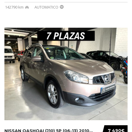
142790 km
AUTOMATICO
7 490€
NISSAN QASHQAI (J10) 5P (06-13) 2010...